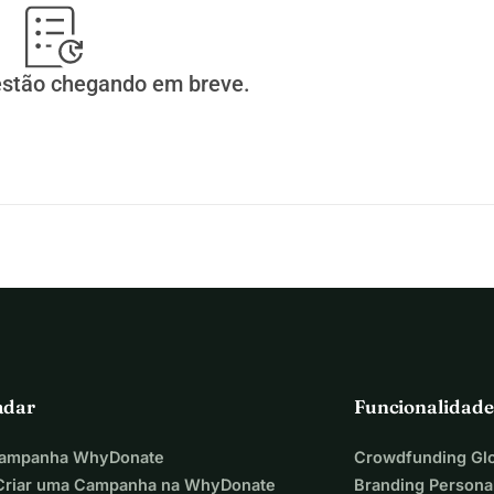
estão chegando em breve.
adar
Funcionalidade
Campanha WhyDonate
Crowdfunding Glo
riar uma Campanha na WhyDonate
Branding Persona