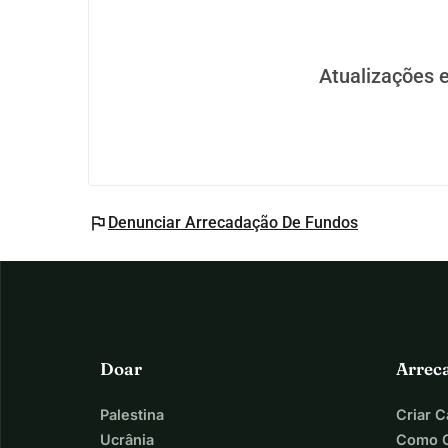
Atualizações 
flag
Denunciar Arrecadação De Fundos
Doar
Arrec
Palestina
Criar 
Ucrânia
Como C