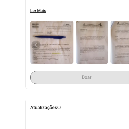
Ler Mais
Doar
Atualizações
info