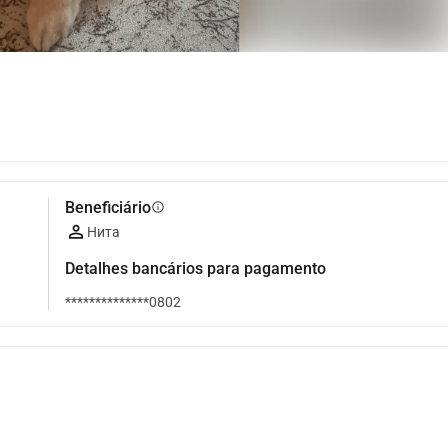
Beneficiário
info
Нита
Detalhes bancários para pagamento
**************0802