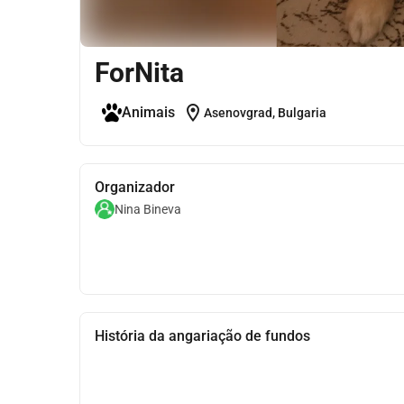
ForNita
location_on
Animais
Asenovgrad, Bulgaria
Organizador
Nina Bineva
História da angariação de fundos