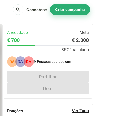
search
Conectese
Criar campanha
Arrecadado
Meta
€ 700
€ 2.000
35%
financiado
DA
DA
DA
9
Pessoas que doaram
Partilhar
Doar
Ver Tudo
Doações