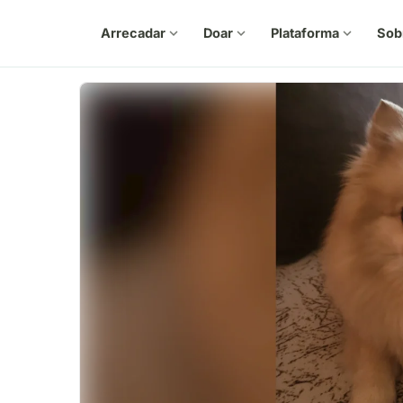
Arrecadar
expand_more
Doar
expand_more
Plataforma
expand_more
Sob