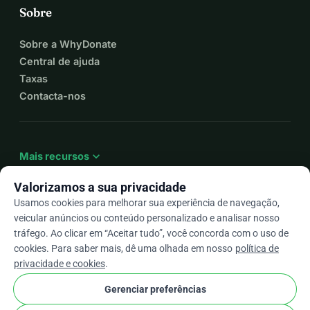
Sobre
Sobre a WhyDonate
Central de ajuda
Taxas
Contacta-nos
expand_more
Mais recursos
Valorizamos a sua privacidade
Usamos cookies para melhorar sua experiência de navegação,
veicular anúncios ou conteúdo personalizado e analisar nosso
arrow_drop_down
Pt
tráfego. Ao clicar em “Aceitar tudo”, você concorda com o uso de
cookies. Para saber mais, dê uma olhada em nosso
política de
★★★★★
4,9 / 5 com base em mais de 500 avaliações
privacidade e cookies
.
Gerenciar preferências