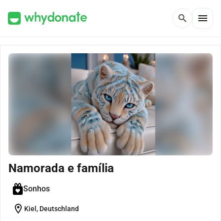
menu
search
Namorada e família
Sonhos
location_on
Kiel, Deutschland