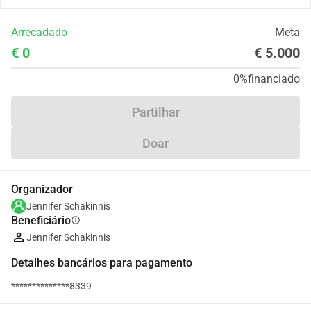
Arrecadado
Meta
€ 0
€ 5.000
0%
financiado
Partilhar
Doar
Organizador
Jennifer Schakinnis
Beneficiário
info
Jennifer Schakinnis
Detalhes bancários para pagamento
**************8339