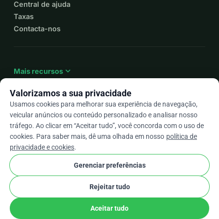
Central de ajuda
Taxas
Contacta-nos
expand_more
Mais recursos
Valorizamos a sua privacidade
Usamos cookies para melhorar sua experiência de navegação,
veicular anúncios ou conteúdo personalizado e analisar nosso
arrow_drop_down
Pt
tráfego. Ao clicar em “Aceitar tudo”, você concorda com o uso de
cookies. Para saber mais, dê uma olhada em nosso
política de
★★★★★
4,9 / 5 com base em mais de 500 avaliações
privacidade e cookies
.
Gerenciar preferências
© 2012–2026
WhyDonate
Privacidade e cookies
Rejeitar tudo
cookie
Termos e condições
Configurações de Cookies
stripe
Feito na Europa
★
Parceiro Verificado
check
Aceitar tudo