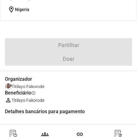
location_on
Nigeria
Partilhar
Doar
Organizador
Titilayo Fakorode
Beneficiário
info
Titilayo Fakorode
Detalhes bancários para pagamento
groups
link