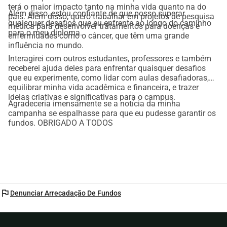
terá o maior impacto tanto na minha vida quanto na do
Além disso, estou confiante de que posso superar
país. Além disso, quero trabalhar em projetos de pesquisa
quaisquer desafios que eu enfrente ao longo do caminho
médica para desenvolver tratamentos para doenças e
para o meu diploma.
enfermidades como o câncer, que têm uma grande
influência no mundo.
Interagirei com outros estudantes, professores e também
receberei ajuda deles para enfrentar quaisquer desafios
que eu experimente, como lidar com aulas desafiadoras,
equilibrar minha vida acadêmica e financeira, e trazer
ideias criativas e significativas para o campus.
Agradeceria imensamente se a notícia da minha
campanha se espalhasse para que eu pudesse garantir os
fundos. OBRIGADO A TODOS
flag
Denunciar Arrecadação De Fundos