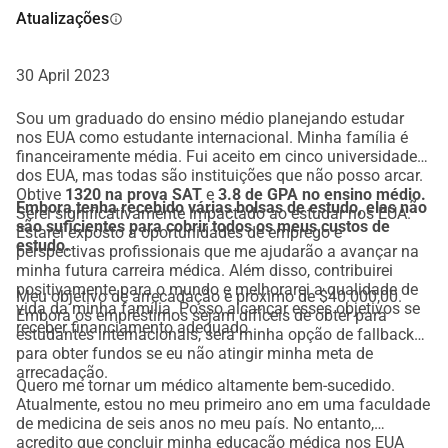
Atualizações
info
30 April 2023
Sou um graduado do ensino médio planejando estudar
nos EUA como estudante internacional. Minha família é
financeiramente média. Fui aceito em cinco universidades
dos EUA, mas todas são instituições que não posso arcar.
Obtive
1320 na prova SAT
e
3.8 de GPA no ensino médio.
Embora tenha recebido várias bolsas de estudo, elas não
Serei significativamente impactado ao estudar nos EUA.
são suficientes para cobrir todos os meus custos de
Estarei exposto a oportunidades de emprego e
estudo.
perspectivas profissionais que me ajudarão a avançar na
minha futura carreira médica. Além disso, contribuirei
positivamente para o mundo e melhorarei a qualidade de
Meu objetivo de arrecadação é próximo de $40.000,00.
vida da minha família. Posso alcançar esses objetivos se
Embora os empréstimos sejam difíceis de obter para
receber financiamento adequado.
estudantes internacionais, será minha opção de fallback
para obter fundos se eu não atingir minha meta de
arrecadação.
Quero me tornar um médico altamente bem-sucedido.
Atualmente, estou no meu primeiro ano em uma faculdade
de medicina de seis anos no meu país. No entanto,
acredito que concluir minha educação médica nos EUA