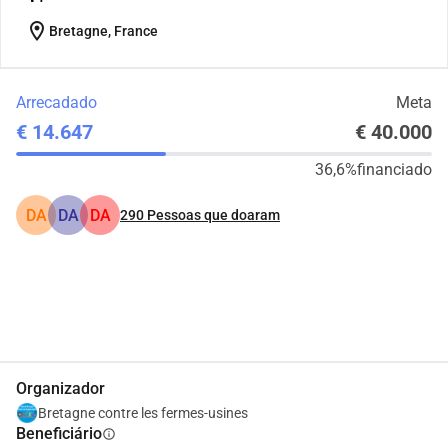
location_on
Bretagne, France
Arrecadado
Meta
€ 14.647
€ 40.000
36,6%
financiado
DA
DA
DA
290
Pessoas que doaram
Partilhar
Doar
Organizador
Bretagne contre les fermes-usines
Beneficiário
info