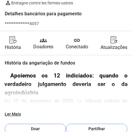
Bretagne contre les fermes-usines
Detalhes bancários para pagamento
**************4057
groups
link
Doadores
Conectado
História
Atualizações
História da angariação de fundos
 Apoiemos os 12 indiciados: quando o 
verdadeiro julgamento deveria ser o da 
agroindústria
No 
15 de dezembro de 2025
, no 
tribunal judicial de 
Lorient
, 
doze ativistas
 serão julgados por terem 
parado um 
Ler Mais
trem de grãos destinados a alimentar criações industriais
. 
Uma ação de 
desobediência civil não violenta
, realizada 
Doar
Partilhar
para soar o alarme e denunciar 
o sistema agroindustrial