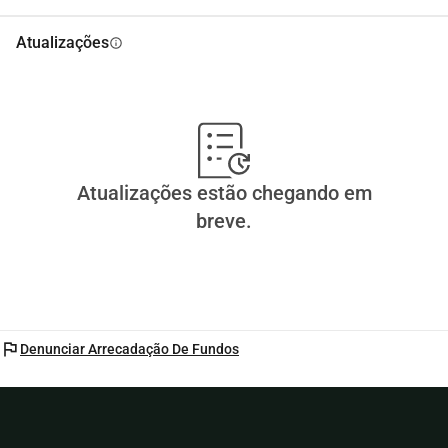
Atualizações
info
Atualizações estão chegando em
breve.
flag
Denunciar Arrecadação De Fundos