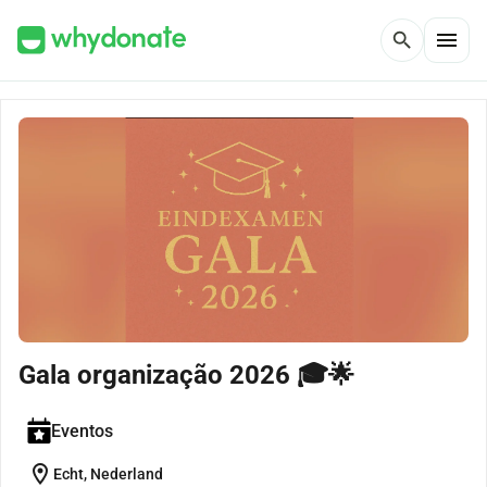
menu
search
Gala organização 2026 🎓🌟
Eventos
location_on
Echt, Nederland