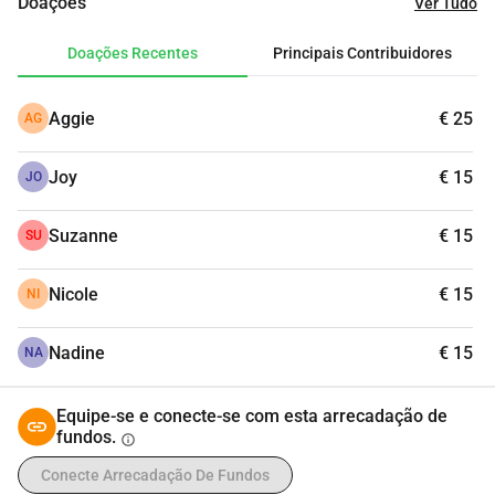
Doações
Ver Tudo
Doações Recentes
Principais Contribuidores
Aggie
€ 25
AG
Joy
€ 15
JO
Suzanne
€ 15
SU
Nicole
€ 15
NI
Nadine
€ 15
NA
Equipe-se e conecte-se com esta arrecadação de
fundos.
info
Conecte Arrecadação De Fundos