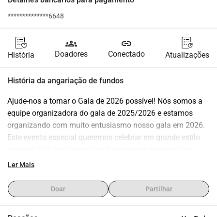
**************6648
groups
link
Doadores
Conectado
História
Atualizações
História da angariação de fundos
Ajude-nos a tornar o Gala de 2026 possível! Nós somos a 
equipe organizadora do gala de 2025/2026 e estamos 
organizando com muito entusiasmo nosso gala em 2026. 
Este evento especial queremos celebrar em grande estilo 
com um belo local, música e lembranças inesquecíveis 
para todos.Com o seu apoio, podemos realizar este gala e 
Ler Mais
juntos criar uma noite cheia de alegria. Cada ajuda nos 
aproxima de uma noite inesquecível!
Doar
Partilhar