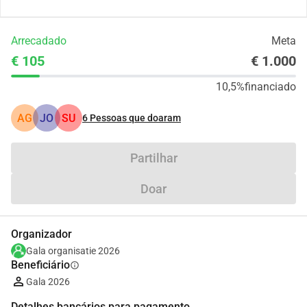
Arrecadado
Meta
€ 105
€ 1.000
10,5%
financiado
AG
JO
SU
6
Pessoas que doaram
Partilhar
Doar
Organizador
Gala organisatie 2026
Beneficiário
info
Gala 2026
Detalhes bancários para pagamento