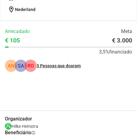
location_on
Nederland
Arrecadado
Meta
€ 105
€ 3.000
3,5%
financiado
AN
SA
RO
5
Pessoas que doaram
Partilhar
Doar
Organizador
Hilke Hemstra
Beneficiário
info