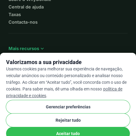
Central de ajuda
Taxas
Contacta-nos
expand_more
Mais recursos
Valorizamos a sua privacidade
Usamos cookies para melhorar sua experiência de navegação,
veicular anúncios ou conteúdo personalizado e analisar nosso
arrow_drop_down
Pt
tráfego. Ao clicar em “Aceitar tudo”, você concorda com o uso de
cookies. Para saber mais, dê uma olhada em nosso
política de
★★★★★
4,9 / 5 com base em mais de 500 avaliações
privacidade e cookies
.
Gerenciar preferências
© 2012–2026
WhyDonate
Privacidade e cookies
Rejeitar tudo
cookie
Termos e condições
Configurações de Cookies
stripe
Feito na Europa
★
Parceiro Verificado
check
Aceitar tudo