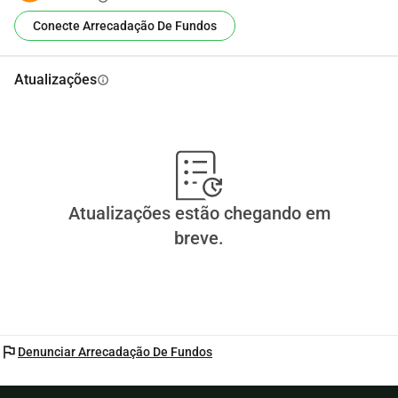
ajuda a tornar isso possível!
Conecte Arrecadação De Fundos
Atualizações
info
Atualizações estão chegando em
breve.
flag
Denunciar Arrecadação De Fundos