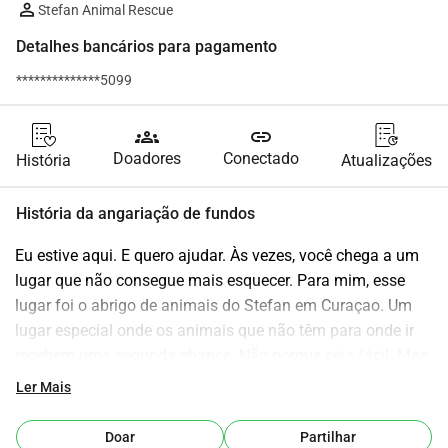
Stefan Animal Rescue
Detalhes bancários para pagamento
**************5099
groups
link
Doadores
Conectado
História
Atualizações
História da angariação de fundos
Eu estive aqui. E quero ajudar. Às vezes, você chega a um 
lugar que não consegue mais esquecer. Para mim, esse 
lugar foi o abrigo de animais do Stefan em Curaçao. Um 
lugar especial onde os animais que não têm para onde ir 
recebem uma segunda chance. Não porque seja fácil. Mas 
porque é necessário. Eu vi com meus próprios olhos: cães 
Ler Mais
que foram abandonados e deixados na porta. Jumentos 
que são encontrados feridos ou famintos. Tartarugas, 
Doar
Partilhar