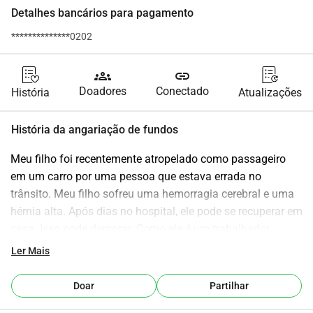
Detalhes bancários para pagamento
**************0202
groups
link
Doadores
Conectado
História
Atualizações
História da angariação de fundos
Meu filho foi recentemente atropelado como passageiro 
em um carro por uma pessoa que estava errada no 
trânsito. Meu filho sofreu uma hemorragia cerebral e uma 
hérnia alta. Após dias no hospital, ele pode se recuperar em 
casa. Isso pode demorar. Como ele é um trabalhador 
autônomo, não pode gerar renda e ainda precisa sustentar 
Ler Mais
seus filhos e a si mesmo. Haverá uma indenização, mas 
ela só virá quando ele estiver recuperado e soubermos 
Doar
Partilhar
quanto tempo ele ficou sem renda. Isso pode levar um 