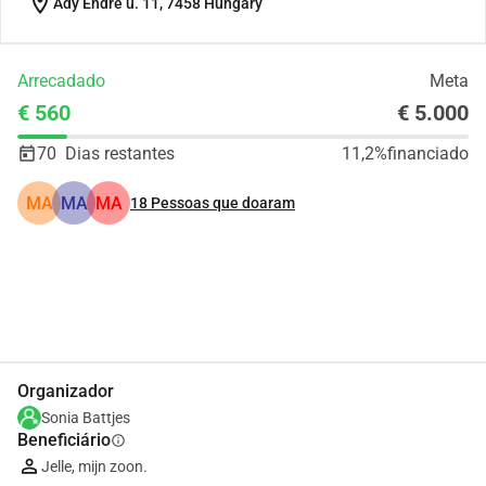
location_on
Ady Endre u. 11, 7458 Hungary
Arrecadado
Meta
€ 560
€ 5.000
70
Dias restantes
11,2%
financiado
MA
MA
MA
18
Pessoas que doaram
Partilhar
Doar
Organizador
Sonia Battjes
Beneficiário
info
Jelle, mijn zoon.