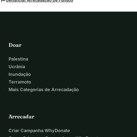
flag
Denunciar Arrecadação De Fundos
Doar
Palestina
Ucrânia
Inundação
Terramoto
Mais Categorias de Arrecadação
Arrecadar
Criar Campanha WhyDonate