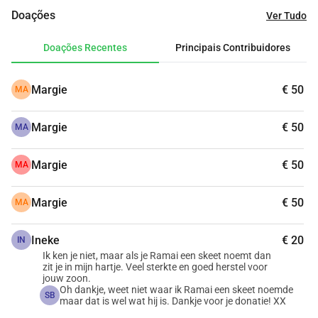
tempo e, até lá, ele não tem nada. Claro que eu estou 
Doações
Ver Tudo
ajudando um pouco, mas isso não passa de algumas 
compras, não tenho mais. Seria bom se ele pudesse se 
Doações Recentes
Principais Contribuidores
sustentar e sustentar as crianças até receber a 
indenização. Quem quiser ajudar, por favor! Minha gratidão 
Margie
€ 50
MA
é imensa. Mãe do Jelle.
Margie
€ 50
MA
Margie
€ 50
MA
Margie
€ 50
MA
Ineke
€ 20
IN
Ik ken je niet, maar als je Ramai een skeet noemt dan
zit je in mijn hartje. Veel sterkte en goed herstel voor
jouw zoon.
Oh dankje, weet niet waar ik Ramai een skeet noemde
SB
maar dat is wel wat hij is. Dankje voor je donatie! XX