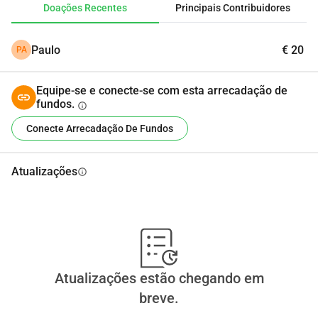
Doações Recentes
Principais Contribuidores
Paulo
€ 20
PA
Equipe-se e conecte-se com esta arrecadação de
fundos.
info
Conecte Arrecadação De Fundos
Atualizações
info
Atualizações estão chegando em
breve.