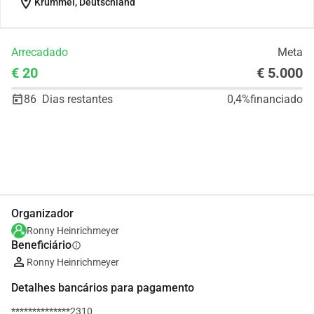
location_on
Krümmel, Deutschland
Arrecadado
Meta
€ 20
€ 5.000
86
Dias restantes
0,4%
financiado
Partilhar
Doar
Organizador
Ronny Heinrichmeyer
Beneficiário
info
Ronny Heinrichmeyer
Detalhes bancários para pagamento
**************2310