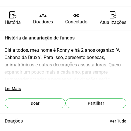
groups
link
Doadores
Conectado
História
Atualizações
História da angariação de fundos
Olá a todos, meu nome é Ronny e há 2 anos organizo "A 
Cabana da Bruxa". Para isso, apresento bonecas, 
animatrônicos e outras decorações assustadoras. Quero 
expandir um pouco mais a cada ano, para sempre 
surpreender grandes e pequenos. As doações serão 
direcionadas para os seguintes itens: bonecas, 
Ler Mais
animatrônicos, tendas, diversas decorações, materiais de 
artesanato (para aprimorar as bonecas) e doces. Cada 
Doar
Partilhar
euro conta e traz, passo a passo, novos monstros para a 
Cabana da Bruxa. A cada 200 euros, postarei uma 
Doações
Ver Tudo
atualização. Então, vamos juntos trazer surpresa aos 
rostos dos pequenos fantasmas e monstros.