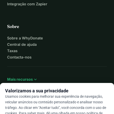
Integração com Zapier
Sobre
Sobre a WhyDonate
Central de ajuda
Taxas
Contacta-nos
expand_more
Mais recursos
Valorizamos a sua privacidade
Usamos cookies para melhorar sua experiência de navegação,
veicular anúncios ou conteúdo personalizado e analisar nosso
arrow_drop_down
Pt
tráfego. Ao clicar em “Aceitar tudo”, você concorda com o uso de
cookies. Para saber mais, dê uma olhada em nosso
política de