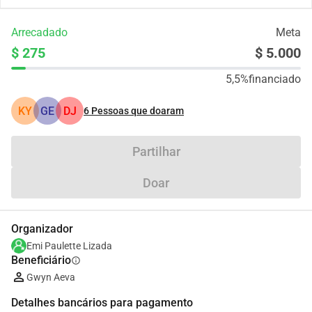
Arrecadado
Meta
$ 275
$ 5.000
5,5%
financiado
KY
GE
DJ
6
Pessoas que doaram
Partilhar
Doar
Organizador
Emi Paulette Lizada
Beneficiário
info
Gwyn Aeva
Detalhes bancários para pagamento