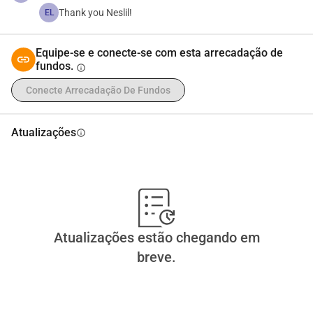
Thank you Neslil!
EL
Equipe-se e conecte-se com esta arrecadação de
fundos.
info
Conecte Arrecadação De Fundos
Atualizações
info
Atualizações estão chegando em
breve.