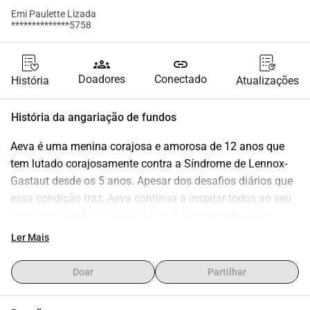
Emi Paulette Lizada
**************5758
groups
link
Doadores
Conectado
História
Atualizações
História da angariação de fundos
Aeva é uma menina corajosa e amorosa de 12 anos que 
tem lutado corajosamente contra a Síndrome de Lennox-
Gastaut desde os 5 anos. Apesar dos desafios diários que 
essa condição traz, Aeva continua a inspirar todos ao seu 
redor com sua força e resiliência.Recentemente, Aeva 
enfrentou outro obstáculo crítico. Ela foi hospitalizada 
Ler Mais
devido a pneumonia por aspiração, além de infecções que 
afetaram seu estômago e laringe. Sua condição se tornou 
Doar
Partilhar
grave, exigindo intubação e suporte à vida para ajudá-la a 
respirar e se recuperar.Enquanto Aeva luta pela vida, sua 