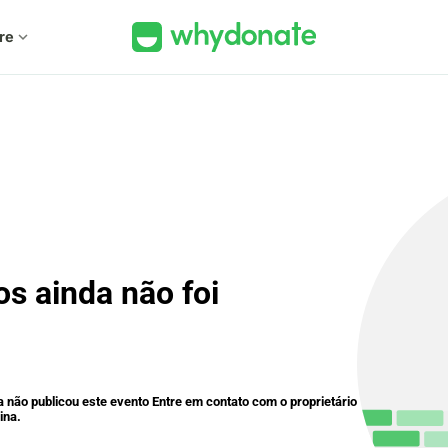
re
expand_more
s ainda não foi
a não publicou este evento Entre em contato com o proprietário
ina.