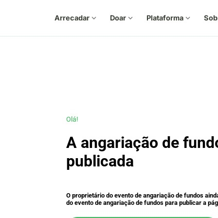
Arrecadar
expand_more
Doar
expand_more
Plataforma
expand_more
Sob
Olá!
A angariação de fundo
publicada
O proprietário do evento de angariação de fundos aind
do evento de angariação de fundos para publicar a pág