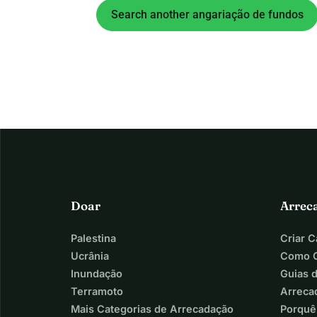
Search another angariação de fundos
Doar
Arrec
Palestina
Criar 
Ucrânia
Como C
Inundação
Guias 
Terramoto
Arreca
Mais Categorias de Arrecadação
Porquê