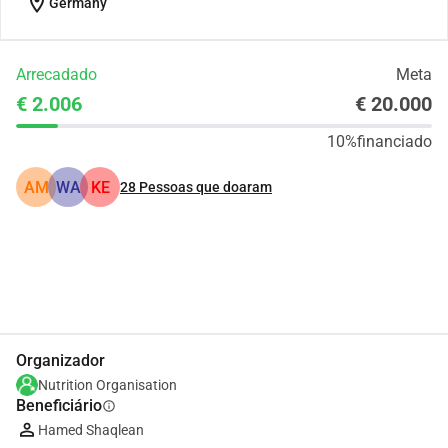
location_on
Germany
Arrecadado
Meta
€ 2.006
€ 20.000
10%
financiado
AM
WA
KE
28
Pessoas que doaram
Partilhar
Doar
Organizador
Nutrition Organisation
Beneficiário
info
Hamed Shaqlean