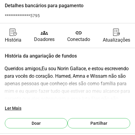
Detalhes bancários para pagamento
**************5795
groups
link
Doadores
Conectado
História
Atualizações
História da angariação de fundos
Queridos amigos,Eu sou Norin Gallace, e estou escrevendo 
para vocês do coração. Hamed, Amna e Wissam não são 
apenas pessoas que conheço eles são como família para 
mim e eu quero fazer tudo que estiver ao meu alcance para 
garantir que eles sobrevivam a essa luta.Eles não são 
apenas sobreviventes; eles são exemplos de resiliência, 
Ler Mais
amor e esperança inabalável. Eles viviam uma vida linda e 
pacífica em Gaza Hamed havia construído para eles o lar 
Doar
Partilhar
perfeito, e ele estava prosperando em seu trabalho como 