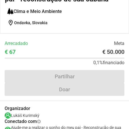
Clima e Meio Ambiente
location_on
Ondavka, Slovakia
Arrecadado
Meta
€ 67
€ 50.000
0,1%
financiado
Partilhar
Doar
Organizador
Lukáš Kurimský
Conectado com
info
Ajude-me a realizar o sonho do meu pai - Reconstrução de sua