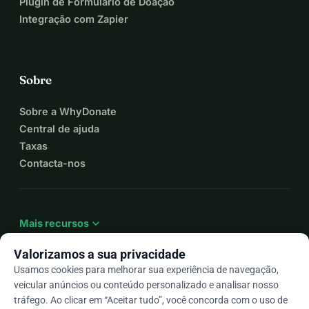
Plugin de Formulário de Doação
Integração com Zapier
Sobre
Sobre a WhyDonate
Central de ajuda
Taxas
Contacta-nos
expand_more
Mais recursos
Valorizamos a sua privacidade
Usamos cookies para melhorar sua experiência de navegação,
veicular anúncios ou conteúdo personalizado e analisar nosso
arrow_drop_down
Pt
tráfego. Ao clicar em “Aceitar tudo”, você concorda com o uso de