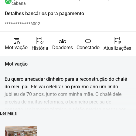
cabana
Detalhes bancários para pagamento
**************6002
source_notes
groups
link
Motivação
Doadores
Conectado
História
Atualizações
Motivação
Eu quero arrecadar dinheiro para a reconstrução do chalé 
do meu pai. Ele vai celebrar no próximo ano um lindo 
jubileu de 70 anos, junto com minha mãe. O chalé dele 
precisa de muitas reformas, o banheiro precisa de 
conserto, isolamento térmico, o sótão precisa passar por 
Ler Mais
reforma e assim por diante. A aposentadoria dele é bem 
baixa, então a reconstrução tem avançado bem devagar. 
Meu pai é um cantor apaixonado, toca violão. Ele recebe 