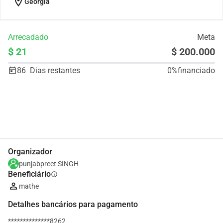
location_on
Georgia
Arrecadado
Meta
$ 21
$ 200.000
86
Dias restantes
0%
financiado
Partilhar
Doar
Organizador
punjabpreet SINGH
Beneficiário
info
mathe
Detalhes bancários para pagamento
**************8262