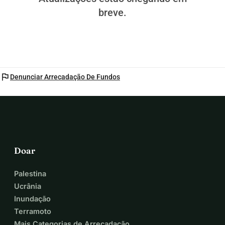
breve.
flag
Denunciar Arrecadação De Fundos
Doar
Palestina
Ucrânia
Inundação
Terramoto
Mais Categorias de Arrecadação