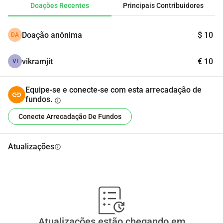
Doações Recentes
Principais Contribuidores
considere compartilhar esta página com outras pessoas 
que possam ajudar.
Doação anônima
$ 10
DA
Muito obrigado pela sua bondade e apoio durante este 
vikramjit
€ 10
momento incrivelmente difícil.
VI
Equipe-se e conecte-se com esta arrecadação de
fundos.
info
Conecte Arrecadação De Fundos
Atualizações
info
Atualizações estão chegando em