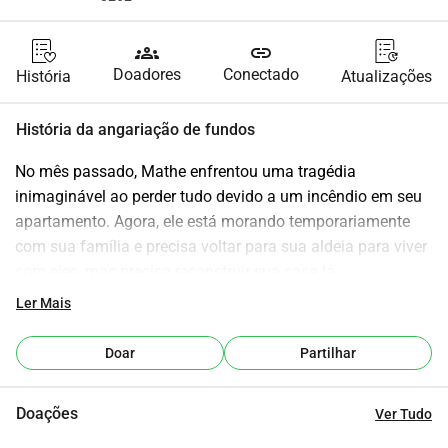
groups
link
Doadores
Conectado
História
Atualizações
História da angariação de fundos
No mês passado, Mathe enfrentou uma tragédia 
inimaginável ao perder tudo devido a um incêndio em seu 
apartamento. Agora, ele está morando temporariamente 
com sua família e precisa voltar para sua aldeia para viver 
com eles, mas precisa reconstruir sua casa lá.
Ler Mais
Enquanto ele lida com essa perda devastadora, estamos 
entrando em contato para pedir a sua ajuda. Suas doações 
Doar
Partilhar
serão direcionadas diretamente para ajudá-lo a se reerguer.
Doações
Ver Tudo
Sabemos que nenhuma quantia é pequena demais, e cada 
apoio faz a diferença. Se você não puder doar, por favor, 