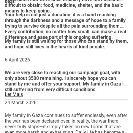
bear.
difficult to obtain: food, medicine, shelter, and the basic
means to keep going.
Your help is not just a donation; it is a hand reaching
through the darkness and a message of hope to a family
trying to survive despite all the pain surrounding them.
Every contribution, no matter how small, can make a real
difference and ease part of this ongoing suffering.
My family is still waiting for those who can stand by them,
and hope still lives in the hearts of kind people.
6 April 2026
We are very close to reaching our campaign goal, with
only about $500 remaining. I sincerely hope you can
stand by me and offer your support. My family in Gaza is
still suffering from very difficult conditions.
Ler Mais
24 March 2026
My family in Gaza continues to suffer endlessly, even after
the war has been declared over. In reality, the war there
never truly stops—it simply takes on new forms that are
even more harsh and exhausting. Daily life has become a