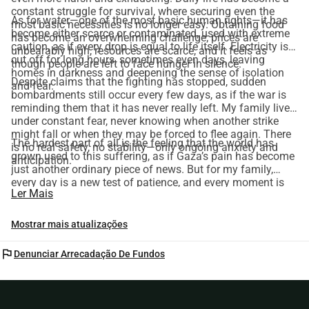
constant struggle for survival, where securing even the
As for water—one of the most basic human rights—it has
most basic necessities is no longer easy. Obtaining food
become either scarce or contaminated, used with extreme
has become an overwhelming challenge; prices are
caution, as if every drop is equal to life itself. Electricity is
unbearably high, resources are scarce, and it feels as
cut off for long hours, sometimes even days, leaving
though people are left to face hunger in silence.
homes in darkness and deepening the sense of isolation
Despite claims that the fighting has stopped, sudden
and fear.
bombardments still occur every few days, as if the war is
reminding them that it has never really left. My family lives
under constant fear, never knowing when another strike
might fall or when they may be forced to flee again. There
The hardest part of all is the feeling that the world has
is no real safety, no stability—only ongoing anxiety and
grown used to this suffering, as if Gaza’s pain has become
anticipation.
just another ordinary piece of news. But for my family,
every day is a new test of patience, and every moment is
Ler Mais
an attempt to hold on to life despite all the cruelty and
hardship surrounding them.
Mostrar mais atualizações
flag
Denunciar Arrecadação De Fundos