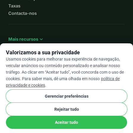
Taxas
Contacta-nos
expand_more
Mais recursos
Valorizamos a sua privacidade
Usamos cookies para melhorar sua experiência de navegação,
veicular anúncios ou conteúdo personalizado e analisar nosso
arrow_drop_down
Pt
tráfego. Ao clicar em “Aceitar tudo”, você concorda com o uso de
cookies. Para saber mais, dê uma olhada em nosso
política de
★★★★★
4,9 / 5 com base em mais de 500 avaliações
privacidade e cookies
.
Gerenciar preferências
© 2012–2026
WhyDonate
Privacidade e cookies
Rejeitar tudo
cookie
Termos e condições
Configurações de Cookies
stripe
Feito na Europa
★
Parceiro Verificado
check
Aceitar tudo
Partilhar
Doar