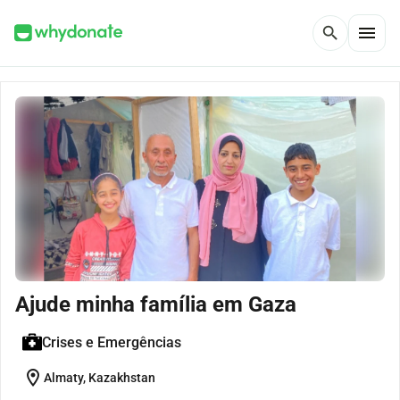
menu
search
Ajude minha família em Gaza
Crises e Emergências
location_on
Almaty, Kazakhstan