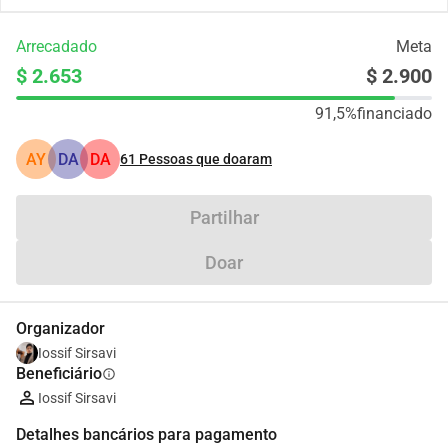
Arrecadado
Meta
$ 2.653
$ 2.900
91,5%
financiado
AY
DA
DA
61
Pessoas que doaram
Partilhar
Doar
Organizador
Iossif Sirsavi
Beneficiário
info
Iossif Sirsavi
Detalhes bancários para pagamento