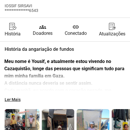
IOSSIF SIRSAVI
**************6543
groups
link
Doadores
Conectado
História
Atualizações
História da angariação de fundos
Meu nome é Yousif, e atualmente estou vivendo no 
Cazaquistão, longe das pessoas que significam tudo para 
mim minha família em Gaza.
A distância nunca deveria se sentir assim.
Cada manhã, eu acordo com o coração pesado, me 
perguntando se minha família conseguiu passar a noite. 
Ler Mais
Cada noite, eu vou dormir carregando o mesmo medo: 
que algo terrível possa acontecer enquanto eu não estou 
lá para protegê-los.