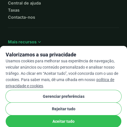
Central de ajuda
Taxas
Contacta-nos
expand_more
Mais recursos
Valorizamos a sua privacidade
Usamos cookies para melhorar sua experiência de navegação,
veicular anúncios ou conteúdo personalizado e analisar nosso
arrow_drop_down
Pt
tráfego. Ao clicar em “Aceitar tudo”, você concorda com o uso de
cookies. Para saber mais, dê uma olhada em nosso
política de
★★★★★
4,9 / 5 com base em mais de 500 avaliações
privacidade e cookies
.
Gerenciar preferências
© 2012–2026
WhyDonate
Privacidade e cookies
Rejeitar tudo
cookie
Termos e condições
Configurações de Cookies
stripe
Feito na Europa
★
Parceiro Verificado
check
Aceitar tudo