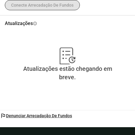
Conecte Arrecadação De Fundos
Atualizações
info
Atualizações estão chegando em
breve.
flag
Denunciar Arrecadação De Fundos