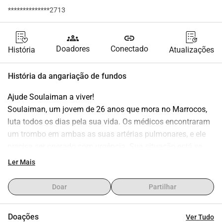
**************2713
groups
link
Doadores
Conectado
História
Atualizações
História da angariação de fundos
Ajude Soulaiman a viver!
Soulaiman, um jovem de 26 anos que mora no Marrocos, 
luta todos os dias pela sua vida. Os médicos encontraram 
um trombo em ambas as suas artérias pulmonares, e ele 
precisa ser operado com urgência. Sua situação está se 
deteriorando e Soulaiman está atualmente acamado. Sem 
Ler Mais
essa operação, seu futuro é incerto.
Os custos apenas da operação já somam 14.000, dinheiro 
Doar
Partilhar
que sua família não tem no momento. Além disso, a 
operação infelizmente não pode ser realizada no Marrocos, 
Doações
Ver Tudo
pois simplesmente não há a expertise necessária lá. No 