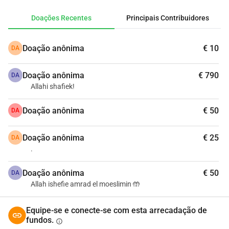
entanto, ele poderia fazer a operação na França.
Doações Recentes
Principais Contribuidores
Cada euro pode salvar uma vida.
Cada duʿāʾ pode ser um milagre.
Doação anônima
€ 10
DA
Na islam, Allah diz:
Quem salva uma vida, é como se tivesse salvado toda a 
Doação anônima
€ 790
humanidade. (Qorão 5:32)
DA
Allahi shafiek!
Por favor, ajude. Dê o que puder.
Compartilhe esta mensagem o máximo possível, que Allah 
Doação anônima
€ 50
DA
os recompense ricamente.
Doação anônima
€ 25
DA
.
Doação anônima
€ 50
DA
Allah ishefie amrad el moeslimin 🤲
Equipe-se e conecte-se com esta arrecadação de
fundos.
info