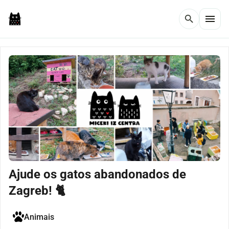
menu
search
Ajude os gatos abandonados de
Zagreb! 🐈
Animais