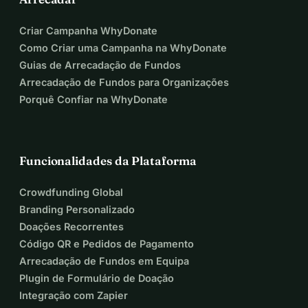
da cidade cobrem apenas as permissões de local a 
comida, os cuidados, os abrigos e as esterilizações 
Criar Campanha WhyDonate
dependem de pessoas solidárias como você.
Como Criar uma Campanha na WhyDonate
Apoiadores e residentes de outros bairros também estão 
Guias de Arrecadação de Fundos
solicitando mais locais de alimentação.
Arrecadação de Fundos para Organizações
Porquê Confiar na WhyDonate
Por Que Isso Importa
1. 
Vidas salvas
 gatos feridos, abandonados e de rua 
recebem comida, abrigo, cuidados médicos e amor.
2. 
Controle populacional humanitário
 a esterilização reduz 
Funcionalidades da Plataforma
o sofrimento e a superpopulação.
3. 
Orgulho do bairro
 gatos acolhidos e regulamentados 
Crowdfunding Global
são abraçados como habitantes da cidade.
Branding Personalizado
4. 
Benefício ambiental
 um equilíbrio natural e não tóxico 
Doações Recorrentes
para pragas.
Código QR e Pedidos de Pagamento
Arrecadação de Fundos em Equipa
A História dos Miceki iz Centra: Como uma Vovó Mudou 
Plugin de Formulário de Doação
as Vidas dos Gatos de Rua de Zagreb
Integração com Zapier