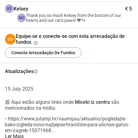
contribuição ajuda
. Seu apoio significa calor, segurança e 
bondade para os gatos que vivem nas ruas da nossa 
Kelsey
€ 5
KE
cidade.
Thank you so much Kelsey from the bottom of our
MC
hearts and our cat's paws! 💖🐾
Das ruas de Zagreb para os corações de pessoas 
Equipe-se e conecte-se com esta arrecadação de
carinhosas como você - vamos fazer a diferença.
fundos.
info
Juntos, podemos construir uma cidade compassiva onde 
Conecte Arrecadação De Fundos
gatos de rua
 são cuidados, e não esquecidos. Vamos 
expandir nossa comunidade de bondade construindo 
centros de alimentação, facilitando cuidados veterinários e 
Atualizações
info
esterilizando para garantir que haja menos vidas sofrendo.
15 July 2025
Doe hoje e faça parte da mudança.
Também aceitamos doações na forma de ração para 
📰 Aqui estão alguns links onde
Miceki iz centra
são
gatos, além de itens que podemos vender em leilão em 
mencionados na mídia:
nosso grupo do Facebook. 
• https://www.jutarnji.hr/vaumijau/aktualno/pogledajte-
https://www.facebook.com/groups/2929685577296076
kako-izgleda-novo-najljepse-hraniliste-para-ulicnas-gatos-
em-zagreb-15071968
• https://www.jutarnji.hr/vaumijau/novosti/postavljena-
Ler Mais