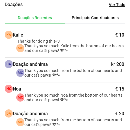
Doações
Ver Tudo
feridos, abandonados, famintos ou doentes. Desde 
programas de esterilização e cuidados veterinários até 
Doações Recentes
Principais Contribuidores
estações de alimentação e abrigos seguros, cada euro que 
arrecadamos vai diretamente para dar a esses animais 
Kalle
€ 10
KA
uma segunda chance de uma boa vida.
Thanks for doing this<3
Agora, precisamos da sua ajuda.
Thank you so much Kalle from the bottom of our hearts
MC
Sua doação nos ajudará a:
and our cat's paws! 💖🐾
Cobrir despesas veterinárias para gatos feridos e doentes
Doação anônima
kr 200
Fornecer comida e cuidados diários para dezenas de gatos 
DA
Thank you so much from the bottom of our hearts and
de rua (precisamos de cerca de 800-1000 euros todos os 
MC
our cat's paws! 💖🐾
meses apenas para alimentação!)
Financiar esterilizações para interromper o ciclo de 
Noa
€ 15
NO
sofrimento
Thank you so much Noa from the bottom of our hearts
MC
and our cat's paws! 💖🐾
Construir e melhorar abrigos seguros e estações de 
alimentação
Doação anônima
€ 20
DA
Se você é um amante de gatos, um defensor dos animais 
Thank you so much from the bottom of our hearts and
ou apenas alguém que se importa - 
MC
cada pequena 
our cat's paws! 💖🐾