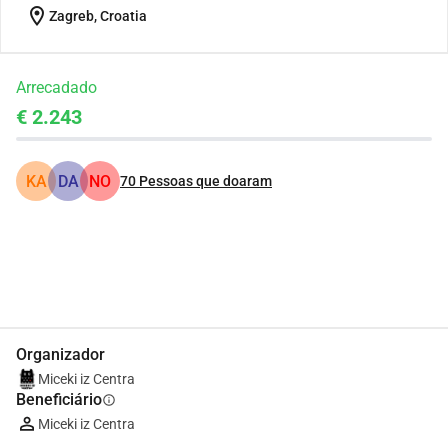
location_on
Zagreb, Croatia
Arrecadado
€ 2.243
KA
DA
NO
70
Pessoas que doaram
Partilhar
Doar
Organizador
Miceki iz Centra
Beneficiário
info
Miceki iz Centra