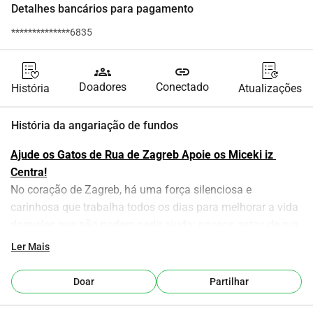
Detalhes bancários para pagamento
**************6835
groups
link
Doadores
Conectado
História
Atualizações
História da angariação de fundos
Ajude os Gatos de Rua de Zagreb Apoie os Miceki iz 
Centra!
No coração de Zagreb, há uma força silenciosa e 
carinhosa que trabalha todos os dias para melhorar a vida 
daqueles que não podem pedir ajuda: nossos gatos de rua. 
Miceki iz Centra
 é uma pequena organização sem fins 
Ler Mais
lucrativos com um grande coração, dedicada a resgatar, 
alimentar, tratar e proteger os gatos de rua que vivem no 
Doar
Partilhar
centro da cidade.
Cuidamos de 
cerca de sessenta gatos de rua
 alguns deles 