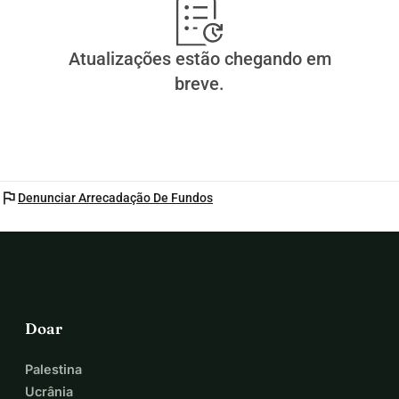
Atualizações estão chegando em
breve.
flag
Denunciar Arrecadação De Fundos
Doar
Palestina
Ucrânia