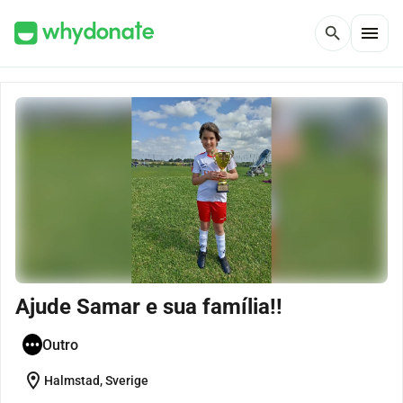
menu
search
Ajude Samar e sua família!!
Outro
location_on
Halmstad, Sverige