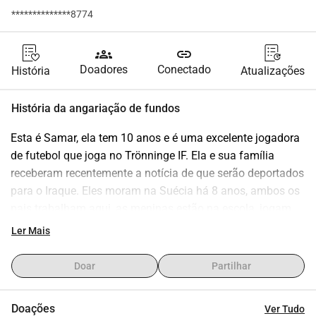
**************8774
groups
link
Doadores
Conectado
História
Atualizações
História da angariação de fundos
Esta é Samar, ela tem 10 anos e é uma excelente jogadora 
de futebol que joga no Trönninge IF. Ela e sua família 
receberam recentemente a notícia de que serão deportados 
para o Iraque. Eles moram na Suécia há 8 anos, ambos os 
pais trabalham aqui, as meninas estão na escola, jogam 
futebol e construíram uma vida aqui.
Ler Mais
Com a notificação de deportação, os pais não têm mais 
permissão para trabalhar na Suécia. Enquanto esperam a 
Doar
Partilhar
decisão sobre o pedido para interromper a deportação, eles 
não têm renda e não têm direito a benefícios do Serviço de 
Doações
Ver Tudo
Migração. Sem um visto de residência válido, também não 