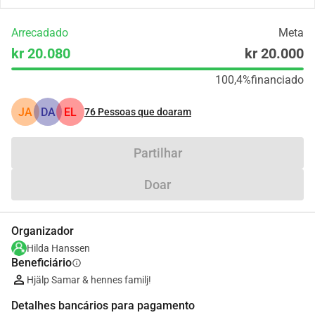
Arrecadado
Meta
kr 20.080
kr 20.000
100,4%
financiado
JA
DA
EL
76
Pessoas que doaram
Partilhar
Doar
Organizador
Hilda Hanssen
Beneficiário
info
Hjälp Samar & hennes familj!
Detalhes bancários para pagamento