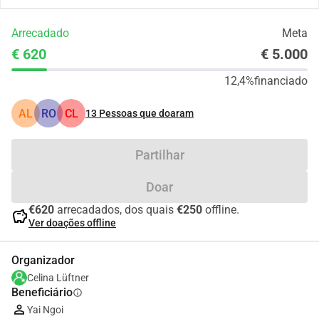
Arrecadado
Meta
€ 620
€ 5.000
12,4%
financiado
AL
RO
CL
13
Pessoas que doaram
Partilhar
Doar
€620
arrecadados, dos quais
€250
offline.
savings
Ver doações offline
Organizador
Celina Lüftner
Beneficiário
info
Yai Ngoi