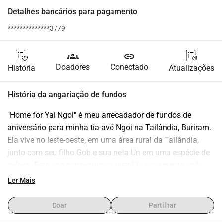
Detalhes bancários para pagamento
**************3779
groups
link
Doadores
Conectado
História
Atualizações
História da angariação de fundos
"Home for Yai Ngoi" é meu arrecadador de fundos de 
aniversário para minha tia-avó Ngoi na Tailândia, Buriram. 
Ela vive no leste-oeste, em uma área rural da Tailândia, 
junto com seu filho Gob e sua neta Un em uma espécie de 
celeiro. Este ano conseguimos visitá-la novamente após 
muito tempo e, por mais bonito que tenha sido vê-la de 
Ler Mais
novo, todos concordamos que sua situação de vida não 
pode continuar assim. Eles merecem uma casa com portas 
Doar
Partilhar
e um telhado adequado, proteção contra o clima e animais, 