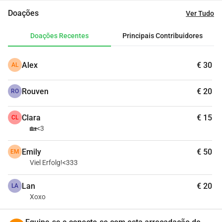
como cobras e escorpiões, uma cama de verdade e muito 
Doações
Ver Tudo
mais. Mais informações, como uma lista de custos e 
atualizações, ainda virão. Sintam-se à vontade para me 
Doações Recentes
Principais Contribuidores
contatar se tiverem mais perguntas.
Alex
€ 30
AL
Rouven
€ 20
RO
Clara
€ 15
CL
🏡<3
Emily
€ 50
EM
Viel Erfolg!<333
Lan
€ 20
LA
Xoxo