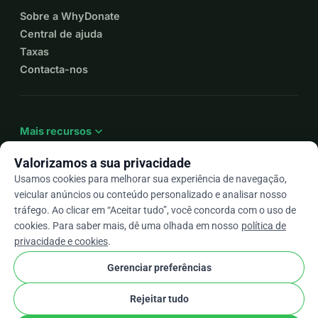
Sobre a WhyDonate
Central de ajuda
Taxas
Contacta-nos
expand_more
Mais recursos
Valorizamos a sua privacidade
Usamos cookies para melhorar sua experiência de navegação,
veicular anúncios ou conteúdo personalizado e analisar nosso
arrow_drop_down
Pt
tráfego. Ao clicar em “Aceitar tudo”, você concorda com o uso de
cookies. Para saber mais, dê uma olhada em nosso
política de
★★★★★
4,9 / 5 com base em mais de 500 avaliações
privacidade e cookies
.
Gerenciar preferências
© 2012–2026
WhyDonate
Privacidade e cookies
Rejeitar tudo
cookie
Termos e condições
Configurações de Cookies