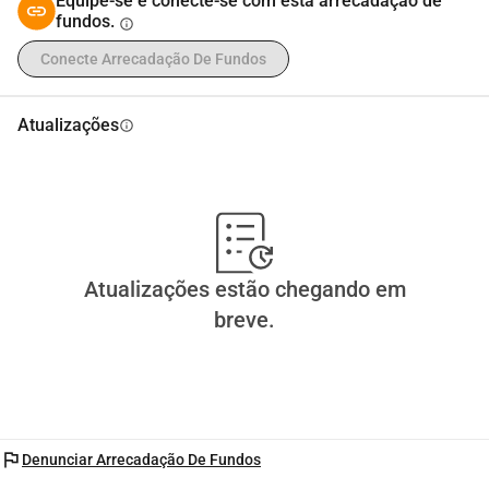
Equipe-se e conecte-se com esta arrecadação de
fundos.
info
Conecte Arrecadação De Fundos
Atualizações
info
Atualizações estão chegando em
breve.
flag
Denunciar Arrecadação De Fundos