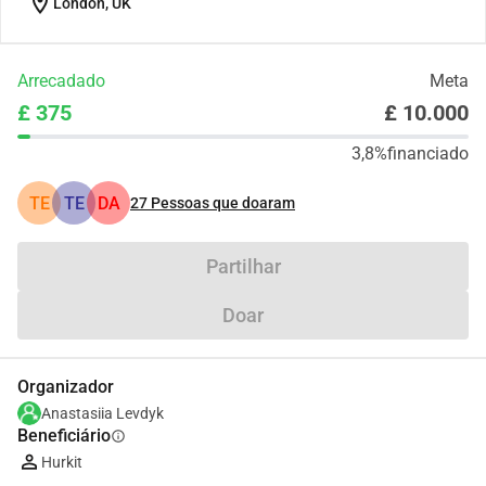
location_on
London, UK
Arrecadado
Meta
£ 375
£ 10.000
3,8%
financiado
TE
TE
DA
27
Pessoas que doaram
Partilhar
Doar
Organizador
Anastasiia Levdyk
Beneficiário
info
Hurkit