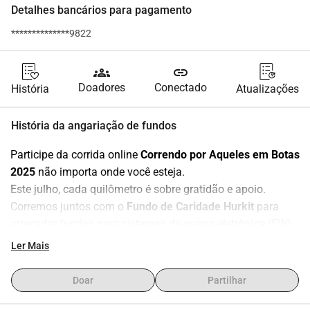
Detalhes bancários para pagamento
**************9822
groups
link
Doadores
Conectado
História
Atualizações
História da angariação de fundos
Participe da corrida online 
Correndo por Aqueles em Botas 
2025
 não importa onde você esteja.
Este julho, cada quilômetro é sobre gratidão e apoio.
Corremos juntos com o 
Fundo de Caridade Hurkit
 para 
arrecadar fundos para sistemas de guerra eletrônica (EW) 
para a 
13ª Brigada da Guarda Nacional da Ucrânia Khartia 
Ler Mais
equipamentos que salvam vidas todos os dias 
desativando drones inimigos.
Doar
Partilhar
A doação mínima é de
 £20
.