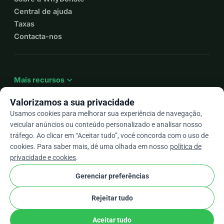
Central de ajuda
Taxas
Contacta-nos
expand_more
Mais recursos
Valorizamos a sua privacidade
Usamos cookies para melhorar sua experiência de navegação,
veicular anúncios ou conteúdo personalizado e analisar nosso
arrow_drop_down
Pt
tráfego. Ao clicar em “Aceitar tudo”, você concorda com o uso de
cookies. Para saber mais, dê uma olhada em nosso
política de
★★★★★
4,9 / 5 com base em mais de 500 avaliações
privacidade e cookies
.
Gerenciar preferências
© 2012–2026
WhyDonate
Privacidade e cookies
Rejeitar tudo
cookie
Termos e condições
Configurações de Cookies
stripe
Feito na Europa
★
Parceiro Verificado
check
Aceitar tudo