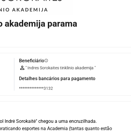
nio akademija parama
Beneficiário
info
" Indres Sorokaites tinklinio akademija "
Detalhes bancários para pagamento
**************3132
ol Indrė Sorokaitė" chegou a uma encruzilhada.
praticando esportes na Academia (tantas quanto estão 