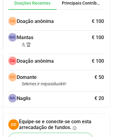
Doações Recentes
Principais Contribuidores
Doação anônima
€ 100
DA
Mantas
€ 100
MA
💪🏆
Doação anônima
€ 100
DA
Domante
€ 50
DO
Sekmes ir nepasiduokit!
Naglis
€ 20
NA
Equipe-se e conecte-se com esta
arrecadação de fundos.
info