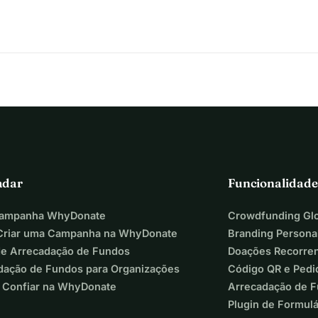
ol Indrė Sorokaitė" chegou a uma encruzilhada.
praticando esportes na Academia (tantas quanto estão 
ministração/gestão, a comunidade de pais, que está cada vez 
cendo. Estamos caminhando na direção certa e com um passo 
osta tão positiva e um crescimento tão rápido, um grande 
nça" do sistema esportivo lituano e a "falta de interesse 
ividade privada. Para provar e acreditar no potencial desse 
prios fundos. 
adar
Funcionalidade
bém estamos falando de qualidade e profissionalismo 
reinadores e equipe de administração/gestão, condições de 
Campanha WhyDonate
Crowdfunding Glo
narem e todas as condições para participar de competições).
riar uma Campanha na WhyDonate
Branding Persona
são à nossa Academia falam por si mesmos. No entanto, não 
de Arrecadação de Fundos
Doações Recorre
próprios fundos, então a Academia atualmente precisa do 
dação de Fundos para Organizações
Código QR e Pedi
e cerca de 50.000 para a temporada", diz Indrė Sorokaitė.
 Confiar na WhyDonate
Arrecadação de 
jeto estabelecido e em movimento na direção certa a 
Plugin de Formul
 a criação de um curso de sucesso contínuo das equipes.