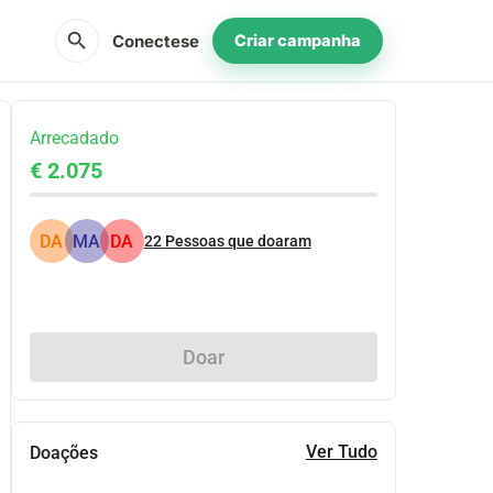
search
Conectese
Criar campanha
Arrecadado
€ 2.075
DA
MA
DA
22
Pessoas que doaram
Partilhar
Doar
Ver Tudo
Doações