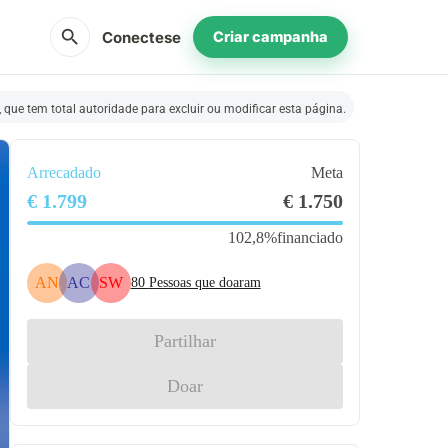
search
Conectese
Criar campanha
que tem total autoridade para excluir ou modificar esta página.
Arrecadado
Meta
€ 1.799
€ 1.750
102,8%
financiado
AN
AC
SW
80
Pessoas que doaram
Partilhar
Doar