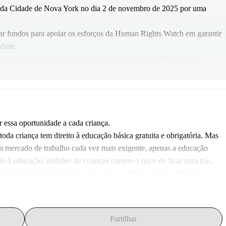
 da Cidade de Nova York no dia 2 de novembro de 2025 por uma 
ar fundos para apoiar os esforços da Human Rights Watch em garantir 
idade.
odemos fazer a diferença e criar um futuro mais brilhante para 
 essa oportunidade a cada criança. 
toda criança tem direito à educação básica gratuita e obrigatória. Mas 
mercado de trabalho cada vez mais exigente, apenas a educação 
 à educação, milhões de crianças correm o risco de ficar para trás. 
 Watch na área do direito à educação. A Human Rights Watch 
desde a primeira turma da educação infantil até o final do ensino 
iros anos, o desenvolvimento cerebral das crianças é crucial. 
avançar para o ensino médio são mais saudáveis, ganham mais e têm 
Partilhar
asamentos infantis. 