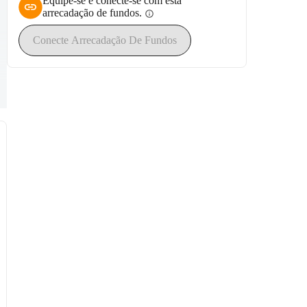
Equipe-se e conecte-se com esta
arrecadação de fundos.
info
Conecte Arrecadação De Fundos