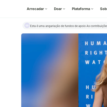
Arrecadar
expand_more
Doar
expand_more
Plataforma
expand_more
Sob
Esta é uma angariação de fundos de apoio As contribuições 