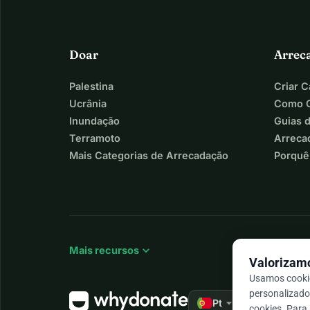
Doar
Arrec
Palestina
Criar 
Ucrânia
Como C
Inundação
Guias 
Terramoto
Arreca
Mais Categorias de Arrecadação
Porquê
expand_more
Mais recursos
Valorizamo
Usamos cookie
personalizado 
arrow_drop_down
★★★★★
Pt
4,9
cookies. Para