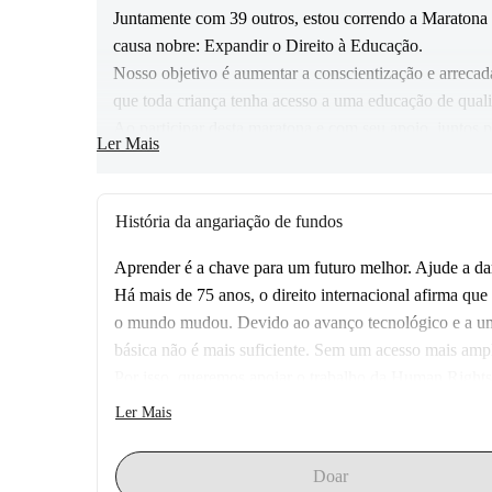
Juntamente com 39 outros, estou correndo a Maratona
causa nobre: Expandir o Direito à Educação.
Nosso objetivo é aumentar a conscientização e arrecad
que toda criança tenha acesso a uma educação de qual
Ao participar desta maratona e com seu apoio, juntos p
Ler Mais
crianças ao redor do mundo.
Obrigado!
História da angariação de fundos
Aprender é a chave para um futuro melhor. Ajude a dar
Há mais de 75 anos, o direito internacional afirma que 
o mundo mudou. Devido ao avanço tecnológico e a um 
básica não é mais suficiente. Sem um acesso mais amplo
Por isso, queremos apoiar o trabalho da Human Rights
defende uma expansão histórica do direito à educação: 
Ler Mais
médio. Pesquisas mostram que, especialmente nos prime
Crianças que têm acesso à educação infantil e podem 
Doar
menos risco de exploração, como trabalho infantil ou c