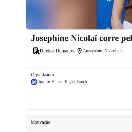
Josephine Nicolaï corre 
location_on
Direitos Humanos
Amsterdam, Nederland
Organizador
Run for Human Rights Watch
Motivação