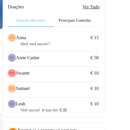
Doações
Ver Tudo
Doações Recentes
Principais Contribuidores
Anna
€ 15
AN
Heel veel succes!!
Anne Carine
€ 50
AC
Swante
€ 10
SW
Samuel
€ 10
SA
Leah
€ 10
LE
Veel succes! Je kan het 💪🏼