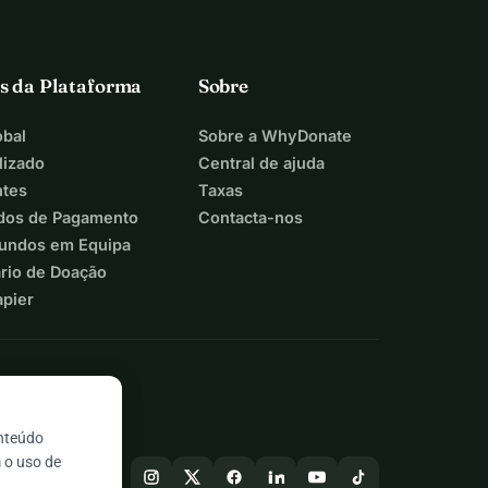
s da Plataforma
Sobre
bal
Sobre a WhyDonate
lizado
Central de ajuda
ntes
Taxas
dos de Pagamento
Contacta-nos
Fundos em Equipa
ário de Doação
apier
onteúdo
 o uso de