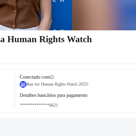
pela Human Rights Watch
Conectado com
info
Run for Human Rights Watch 2025!
Detalhes bancários para pagamento
**************6621