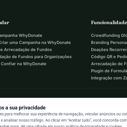
adar
Funcionalidade
Campanha WhyDonate
Crowdfunding Glo
riar uma Campanha na WhyDonate
Branding Persona
de Arrecadação de Fundos
Doações Recorre
dação de Fundos para Organizações
Código QR e Pedi
 Confiar na WhyDonate
Arrecadação de 
Plugin de Formul
Integração com Z
s a sua privacidade
s para melhorar sua experiência de navegação, veicular anúncios ou c
e analisar nosso tráfego. Ao clicar em “Aceitar tudo”, você concorda com
 / 5 com base em mais de 500 avaliações
 saber mais, dê uma olhada em nosso
política de privacidade e cookies
.