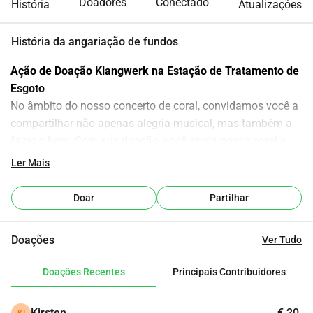
Doadores
Conectado
História
Atualizações
História da angariação de fundos
Ação de Doação Klangwerk na Estação de Tratamento de 
Esgoto
No âmbito do nosso concerto de coral, convidamos você a 
compartilhar não apenas alegria musical, mas também a 
fazer o bem. Com sua doação, você apoia nosso coral e 
nos ajuda a realizar projetos como este no futuro. Cada 
Ler Mais
contribuição grande ou pequena ajuda a manter viva 
nossa visão comum. Muito obrigado pelo seu apoio!
Doar
Partilhar
Para doações a partir de 50 , você receberá, mediante 
solicitação, um recibo de doação.
Doações
Ver Tudo
Doações Recentes
Principais Contribuidores
Kirsten
€ 20
KI