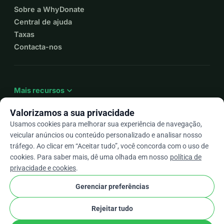
Sobre a WhyDonate
Central de ajuda
Taxas
Contacta-nos
expand_more
Mais recursos
Valorizamos a sua privacidade
Usamos cookies para melhorar sua experiência de navegação,
veicular anúncios ou conteúdo personalizado e analisar nosso
arrow_drop_down
Pt
tráfego. Ao clicar em “Aceitar tudo”, você concorda com o uso de
cookies. Para saber mais, dê uma olhada em nosso
política de
★★★★★
4,9 / 5 com base em mais de 500 avaliações
privacidade e cookies
.
Gerenciar preferências
© 2012–2026
WhyDonate
Privacidade e cookies
Rejeitar tudo
cookie
Termos e condições
Configurações de Cookies