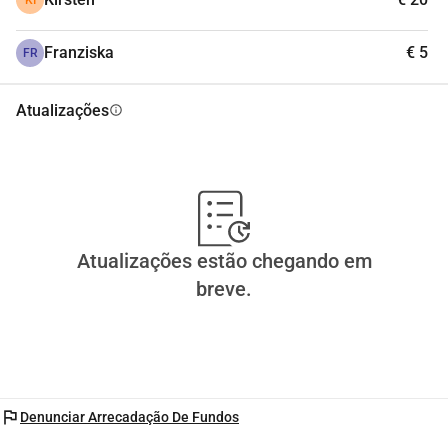
Franziska
€ 5
FR
Atualizações
info
Atualizações estão chegando em
breve.
flag
Denunciar Arrecadação De Fundos