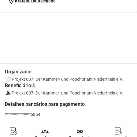
location_on
Krefeld, Deutschland
Partilhar
Doar
Organizador
Projekt 007. Der Kammer- und Popchor am Niederrhein e.V.
Beneficiário
info
Projekt 007. Der Kammer- und Popchor am Niederrhein e.V.
Detalhes bancários para pagamento
**************6854
groups
link