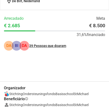
location_on
De Bilt, Nederland
Arrecadado
Meta
€ 2.685
€ 8.500
31,6%
financiado
DA
BI
DA
39
Pessoas que doaram
Partilhar
Doar
Organizador
StichtingOndersteuningsfondsBasisschoolStMichael
Beneficiário
info
StichtingOndersteuningsfondsBasisschoolStMichael