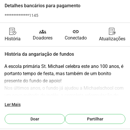
Detalhes bancários para pagamento
**************1145
groups
link
Doadores
Conectado
História
Atualizações
História da angariação de fundos
A escola primária St. Michael celebra este ano 100 anos, é 
portanto tempo de festa, mas também de um bonito 
presente do fundo de apoio!
Nos últimos anos, o fundo já ajudou a Michaelschool com 
um novo método de inglês, a completa reformulação do 
pátio da escola e a viabilização do ensino de música 
Ler Mais
através de um conjunto de instrumentos.
Este ano, temos 2 objetivos que queremos alcançar:
Doar
Partilhar