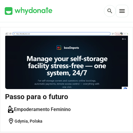
menu
search
Passo para o futuro
Empoderamento Feminino
location_on
Gdynia, Polska