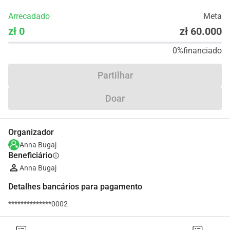
Arrecadado
Meta
zł 0
zł 60.000
0%
financiado
Partilhar
Doar
Organizador
Anna Bugaj
Beneficiário
info
Anna Bugaj
Detalhes bancários para pagamento
**************0002