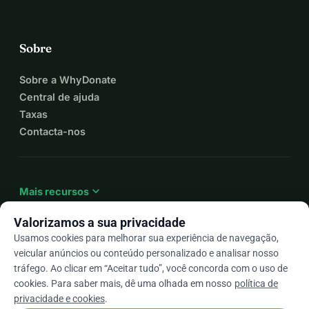
Sobre
Sobre a WhyDonate
Central de ajuda
Taxas
Contacta-nos
expand_more
Mais recursos
Valorizamos a sua privacidade
Usamos cookies para melhorar sua experiência de navegação,
veicular anúncios ou conteúdo personalizado e analisar nosso
arrow_drop_down
Pt
tráfego. Ao clicar em “Aceitar tudo”, você concorda com o uso de
cookies. Para saber mais, dê uma olhada em nosso
política de
★★★★★
4,9 / 5 com base em mais de 500 avaliações
privacidade e cookies
.