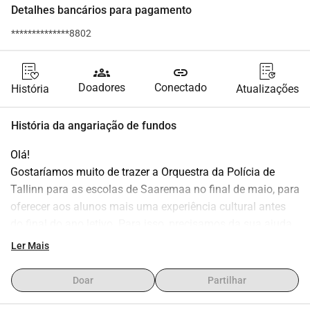
Detalhes bancários para pagamento
**************8802
groups
link
Doadores
Conectado
História
Atualizações
História da angariação de fundos
Olá!
Gostaríamos muito de trazer a Orquestra da Polícia de 
Tallinn para as escolas de Saaremaa no final de maio, para 
oferecer aos alunos mais uma experiência cultural antes 
do final do ano letivo. Para isso, precisamos da sua ajuda 
para cobrir os custos de transporte da orquestra.
Ler Mais
A contribuição será destinada à conta da MTÜ Pöide 
Pasunakoor e será utilizada para pagar o transporte da 
Doar
Partilhar
Orquestra da Polícia de Tallinn.