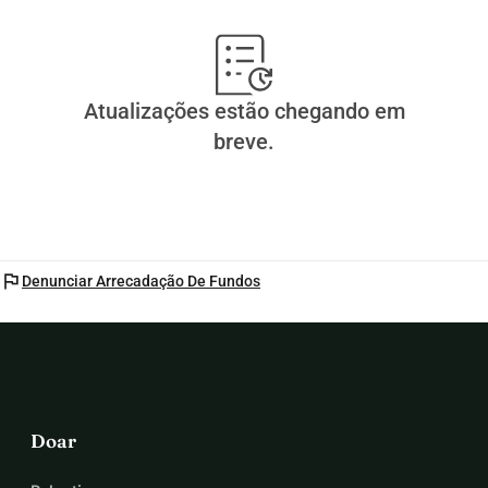
Atualizações estão chegando em
breve.
flag
Denunciar Arrecadação De Fundos
Doar