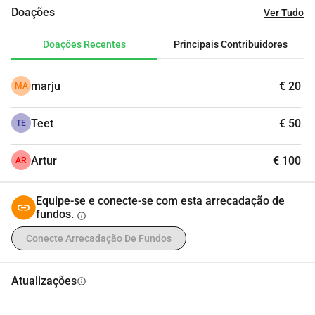
Muito obrigado!
Doações
Ver Tudo
Doações Recentes
Principais Contribuidores
marju
€ 20
MA
Teet
€ 50
TE
Artur
€ 100
AR
Equipe-se e conecte-se com esta arrecadação de
fundos.
info
Conecte Arrecadação De Fundos
Atualizações
info