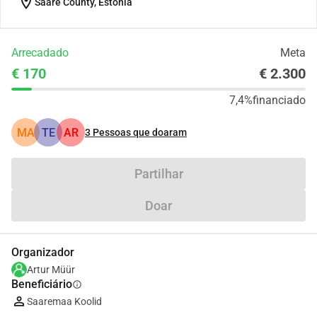
location_on
Saare County, Estonia
Arrecadado
Meta
€ 170
€ 2.300
7,4%
financiado
MA
TE
AR
3
Pessoas que doaram
Partilhar
Doar
Organizador
Artur Müür
Beneficiário
info
Saaremaa Koolid