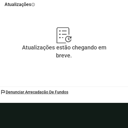
Atualizações
info
Atualizações estão chegando em
breve.
flag
Denunciar Arrecadação De Fundos