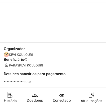
Partilhar
Doar
Organizador
KEVI KOULOURI
Beneficiário
info
PARASKEVI KOULOURI
Detalhes bancários para pagamento
**************3028
groups
link
Doadores
Conectado
História
Atualizações