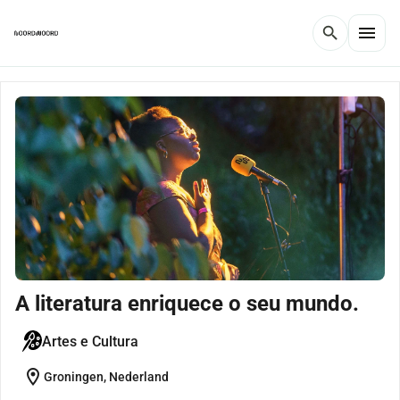
menu
search
A literatura enriquece o seu mundo.
Artes e Cultura
location_on
Groningen, Nederland