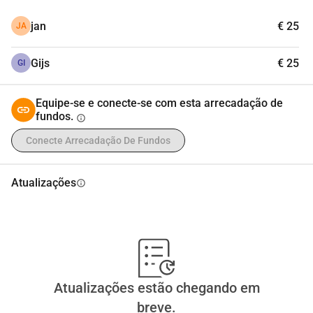
apreciada.
jan
€ 25
JA
Gijs
€ 25
GI
Equipe-se e conecte-se com esta arrecadação de
fundos.
info
Conecte Arrecadação De Fundos
Atualizações
info
Atualizações estão chegando em
breve.