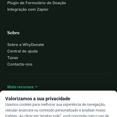
Plugin de Formulário de Doação
Integração com Zapier
Sobre
Sobre a WhyDonate
Central de ajuda
Taxas
Contacta-nos
expand_more
Mais recursos
Valorizamos a sua privacidade
Usamos cookies para melhorar sua experiência de navegação,
veicular anúncios ou conteúdo personalizado e analisar nosso
arrow_drop_down
Pt
tráfego. Ao clicar em “Aceitar tudo”, você concorda com o uso de