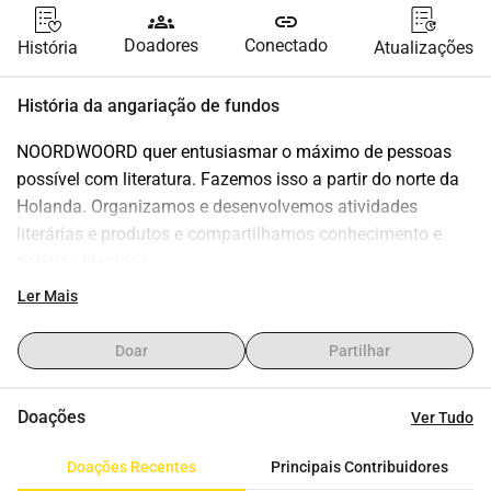
groups
link
Doadores
Conectado
História
Atualizações
História da angariação de fundos
NOORDWOORD quer entusiasmar o máximo de pessoas 
possível com literatura. Fazemos isso a partir do norte da 
Holanda. Organizamos e desenvolvemos atividades 
literárias e produtos e compartilhamos conhecimento e 
notícias literárias.
Assim, organizamos o festival de poesia Dichters in de 
Ler Mais
Prinsentuin, o festival literário Het Grote Gebeuren, o 
prêmio literário Het Beste Groninger Boek e a eleição do 
Doar
Partilhar
poeta da cidade de Groningen. Também ajudamos novos 
talentos literários a se desenvolverem e se 
Doações
Ver Tudo
profissionalizarem com nosso programa de talentos.
Para poder organizar essas atividades maravilhosas, 
Doações Recentes
Principais Contribuidores
dependemos de subsídios e doações. Sua doação é muito 