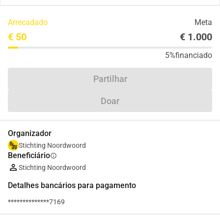
Arrecadado
Meta
€ 50
€ 1.000
5%
financiado
Partilhar
Doar
Organizador
Stichting Noordwoord
Beneficiário
info
Stichting Noordwoord
Detalhes bancários para pagamento
**************7169