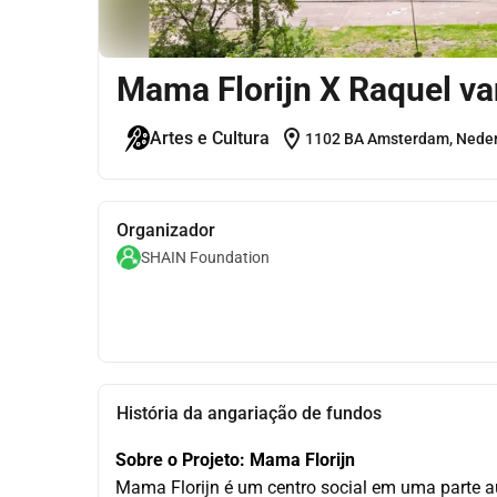
Mama Florijn X Raquel va
location_on
Artes e Cultura
1102 BA Amsterdam, Nede
Organizador
SHAIN Foundation
História da angariação de fundos
Sobre o Projeto: Mama Florijn
Mama Florijn é um centro social em uma parte au