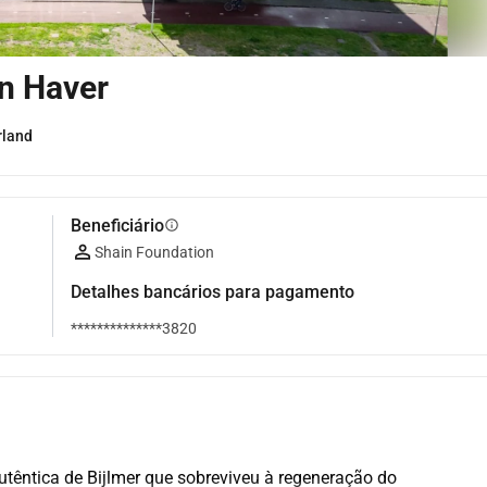
n Haver
rland
Beneficiário
info
Shain Foundation
Detalhes bancários para pagamento
**************3820
têntica de Bijlmer que sobreviveu à regeneração do 