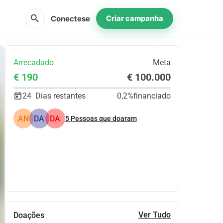
search
Conectese
Criar campanha
Arrecadado
Meta
€ 190
€ 100.000
24
Dias restantes
0,2%
financiado
AN
DA
DA
5
Pessoas que doaram
Partilhar
Doar
Ver Tudo
Doações