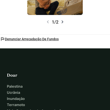
chevron_left
chevron_right
1/2
flag
Denunciar Arrecadação De Fundos
Doar
Palestina
Ucrânia
Inundação
Terramoto