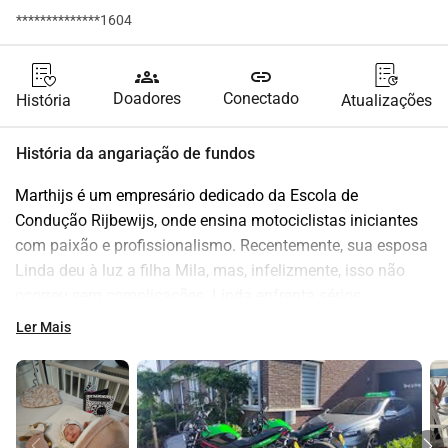
**************1604
groups
link
Doadores
Conectado
História
Atualizações
História da angariação de fundos
Marthijs é um empresário dedicado da Escola de 
Condução Rijbewijs, onde ensina motociclistas iniciantes 
com paixão e profissionalismo. Recentemente, sua esposa 
Linda deu à luz a filha Mila, mas, infelizmente, isso não 
ocorreu sem complicações. Linda enfrenta sérios 
problemas de saúde, pois seus órgãos estão falhando um 
Ler Mais
a um. Neste momento, é incerto se e quando ela irá se 
recuperar. Além disso, Mila também teve que enfrentar sua 
própria luta, devido a problemas cardíacos na primeira 
semana.
Devido à preocupação com Mila, Marthijs não pode 