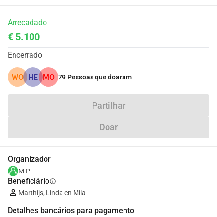
Arrecadado
€ 5.100
Encerrado
WO
HE
MO
79
Pessoas que doaram
Partilhar
Doar
Organizador
M P
Beneficiário
info
Marthijs, Linda en Mila
Detalhes bancários para pagamento