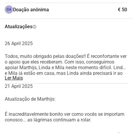
Doação anônima
€ 50
DA
Atualizações
info
26 April 2025
Todos, muito obrigado pelas doações!! É reconfortante ver
o apoio que eles receberam. Com isso, conseguimos
apoiar Marthijs, Linda e Mila neste momento difícil. Linda
e Mila já estão em casa, mas Linda ainda precisará ir ao
Ler Mais
hospital três vezes por semana para diálise. Marthijs
poderá retomar parcialmente suas aulas de moto, o que
21 April 2025
também trará novas receitas. Esperamos que a
recuperação de Linda continue a progredir. Com isso,
Atualização de Marthijs:
encerramos esta campanha de arrecadação.
É inacreditavelmente bonito ver como vocês se importam
conosco... as lágrimas continuam a rolar.