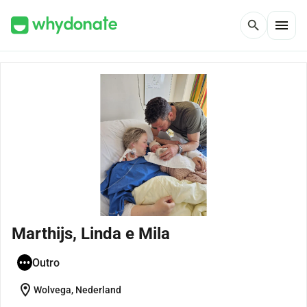
menu
search
Marthijs, Linda e Mila
Outro
location_on
Wolvega, Nederland