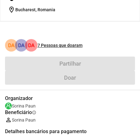
location_on
Bucharest, Romania
DA
DA
DA
7
Pessoas que doaram
Partilhar
Doar
Organizador
Sorina Paun
Beneficiário
info
Sorina Paun
Detalhes bancários para pagamento