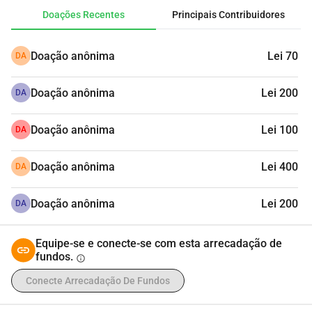
Doações Recentes
Principais Contribuidores
Matias é meu menino de 3 anos. Ele é um menino 
maravilhoso e foi diagnosticado recentemente com 
autismo e síndrome hipercinética. Precisamos começar 
Doação anônima
Lei 70
DA
o mais rápido possível as terapias ABBA, psicoterapia e 
fonoaudiologia. Os custos mensais são de 
Doação anônima
Lei 200
DA
aproximadamente 8000 RON, dinheiro do qual não 
dispomos. Fazemos tudo o que podemos, mas esses 
Doação anônima
Lei 100
DA
custos nos ultrapassam muito. Agradecemos a todos 
pelo apoio e por estarem ao lado de Matias!
Doação anônima
Lei 400
DA
Doação anônima
Lei 200
DA
Equipe-se e conecte-se com esta arrecadação de
fundos.
info
Conecte Arrecadação De Fundos