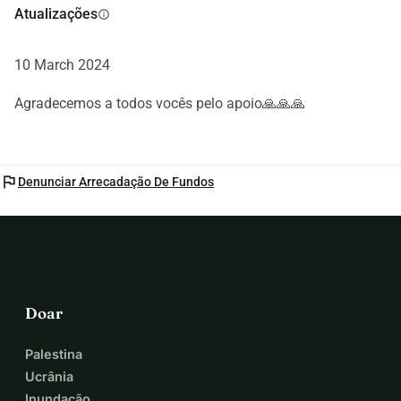
Atualizações
info
10 March 2024
Agradecemos a todos vocês pelo apoio🙏🙏🙏
flag
Denunciar Arrecadação De Fundos
Doar
Palestina
Ucrânia
Inundação