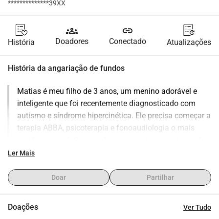
**************39XX
groups
link
Doadores
Conectado
História
Atualizações
História da angariação de fundos
Matias é meu filho de 3 anos, um menino adorável e 
inteligente que foi recentemente diagnosticado com 
autismo e síndrome hipercinética. Ele precisa começar a 
terapia ABBA, psicoterapia e fonoaudiologia o mais 
rápido possível. O custo dessas terapias é em torno de 
1800 euros por mês, uma quantia enorme para nós. 
Ler Mais
Fazemos tudo o que podemos, mas nossos 
rendimentos são muito inferiores a isso e esses custos 
Doar
Partilhar
estão muito além de nossas possibilidades!
Obrigado a todos vocês que desejam fazer parte da 
Doações
Ver Tudo
jornada de Matias!