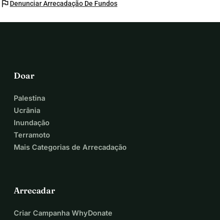
flag
Denunciar Arrecadação De Fundos
Doar
Palestina
Ucrânia
Inundação
Terramoto
Mais Categorias de Arrecadação
Arrecadar
Criar Campanha WhyDonate