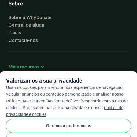
Sobre
Sobre a WhyDonate
Central de ajuda
Taxas
Contacta-nos
expand_more
Mais recursos
Valorizamos a sua privacidade
Usamos cookies para melhorar sua experiência de navegação,
veicular anúncios ou conteúdo personalizado e analisar nosso
arrow_drop_down
Pt
tráfego. Ao clicar em “Aceitar tudo”, você concorda com o uso de
cookies. Para saber mais, dê uma olhada em nosso
política de
★★★★★
4,9 / 5 com base em mais de 500 avaliações
privacidade e cookies
.
Gerenciar preferências
© 2012–2026
WhyDonate
Privacidade e cookies