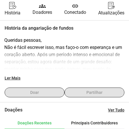
groups
link
Doadores
Conectado
História
Atualizações
História da angariação de fundos
Queridas pessoas,
Não é fácil escrever isso, mas faço-o com esperança e um 
coração aberto. Após um período intenso e emocional de 
separação, estou agora diante de um grande desafio: 
manter minha casa meu porto seguro, meu ponto de 
descanso e o lugar onde quero construir meu futuro.
Ler Mais
Com a separação, de repente me tornei totalmente 
responsável pela hipoteca. Apesar do meu esforço e 
Doar
Partilhar
trabalho, não consigo suportar isso sozinha. Tentei de 
tudo, mas sem ajuda estou prestes a perder minha casa e, 
Doações
Ver Tudo
com isso, minha estabilidade.
Por isso, peço o apoio de vocês. Quero arrecadar 22.000 
Doações Recentes
Principais Contribuidores
para regularizar minha hipoteca e manter minha casa. 