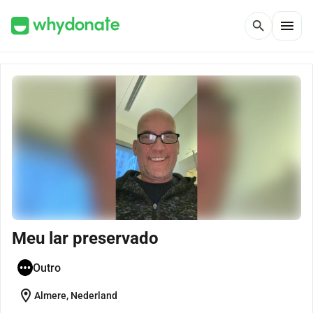
menu
search
Meu lar preservado
Outro
location_on
Almere, Nederland