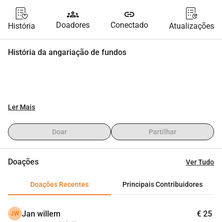
groups
link
Doadores
Conectado
História
Atualizações
História da angariação de fundos
Ler Mais
Doar
Partilhar
Doações
Ver Tudo
Doações Recentes
Principais Contribuidores
Jan willem
€ 25
JW