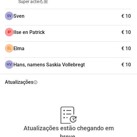
Super actie💪🏼
Sven
€ 10
SV
Ilse en Patrick
€ 10
IP
Elma
€ 10
EL
Hans, namens Saskia Vollebregt
€ 10
HV
Atualizações
info
Atualizações estão chegando em
breve.