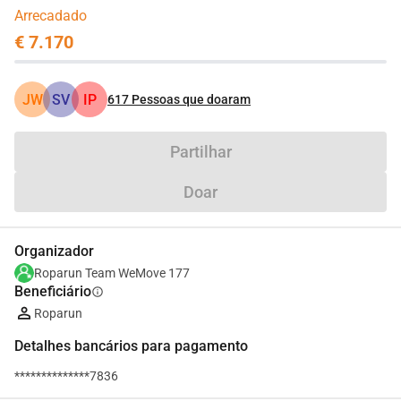
Arrecadado
€ 7.170
JW
SV
IP
617
Pessoas que doaram
Partilhar
Doar
Organizador
Roparun Team WeMove 177
Beneficiário
info
Roparun
Detalhes bancários para pagamento
**************7836