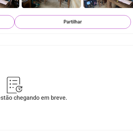
 um ambiente seguro para
ca oferece não apenas oportunidades criativas,
es sociais e
Partilhar
anças terão um lugar onde podem
iradores onde as crianças podem fazer música.
, de livros didáticos a materiais criativos.
 jam sessions, festivais e eventos onde
ntos.
te para um futuro onde
estão chegando em breve.
er oportunidades que de outra forma nunca
mpacto
pequena, mas nosso coração é grande. Isso significa
 envolvidos
 em cada projeto e com cada