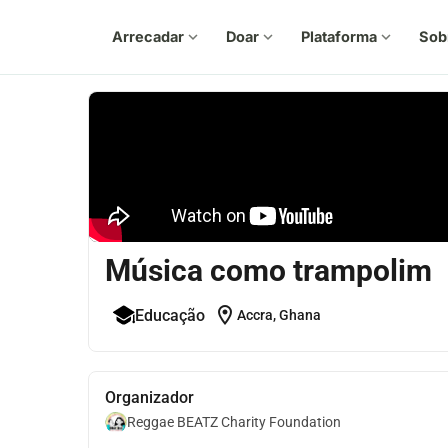
Arrecadar
expand_more
Doar
expand_more
Plataforma
expand_more
Sob
Música como trampolim
location_on
Educação
Accra, Ghana
Organizador
Reggae BEATZ Charity Foundation