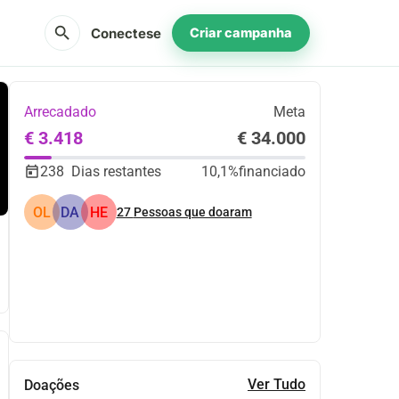
search
Conectese
Criar campanha
Arrecadado
Meta
€ 3.418
€ 34.000
238
Dias restantes
10,1%
financiado
OL
DA
HE
27
Pessoas que doaram
Partilhar
Doar
Ver Tudo
Doações