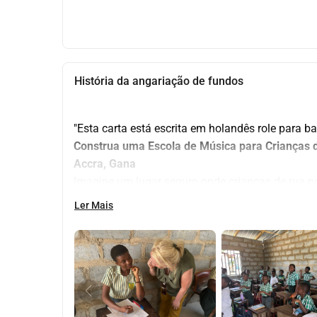
História da angariação de fundos
"Esta carta está escrita em holandês role para ba
Construa uma Escola de Música para Crianças
Accra, Gana
Imagine um lugar seguro onde crianças de rua 
talentos, onde a música traz esperança, estrutura
Ler Mais
exatamente o que queremos realizar com a 
Esco
Gana
.
Aqui, combinamos a rica 
cultura musical ganen
conhecimento de 
música europeia
, permitindo 
mas também explorem novos mundos musicais.
Por que este projeto é importante