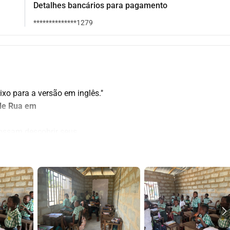
Detalhes bancários para pagamento
**************1279
ixo para a versão em inglês."
 de Rua em
possam descobrir seus
 e um futuro. Isso é
la de Música Reggae BEATZ
 em 
Accra,
se
 com
que as crianças não apenas conheçam seu próprio patrimônio