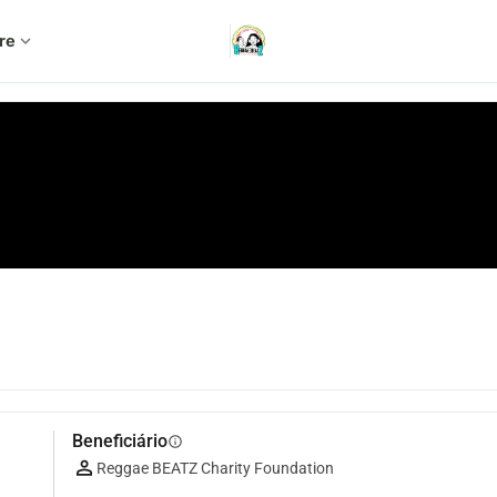
re
expand_more
Beneficiário
info
Reggae BEATZ Charity Foundation