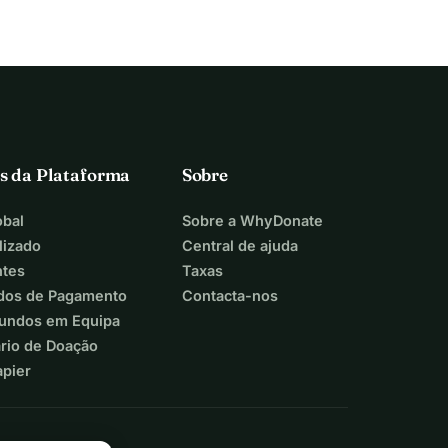
s da Plataforma
Sobre
bal
Sobre a WhyDonate
lizado
Central de ajuda
ntes
Taxas
dos de Pagamento
Contacta-nos
Fundos em Equipa
ário de Doação
apier