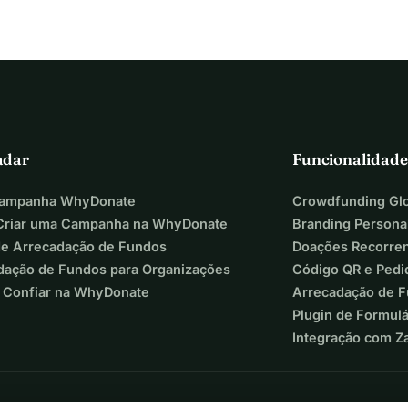
rticipante ativo neste projeto. Cada
para as crianças que
fiar, ter disciplina,
ocional e um espaço seguro
cal em Gana oferece muitas oportunidades:
adar
Funcionalidade
 produtor.
Campanha WhyDonate
Crowdfunding Glo
s direitos das crianças, Marga cria
riar uma Campanha na WhyDonate
Branding Persona
scerem e brilharem.
de Arrecadação de Fundos
Doações Recorre
dação de Fundos para Organizações
Código QR e Pedi
o, uma escola sólida e sustentável.
 Confiar na WhyDonate
Arrecadação de 
ais, materiais criativos e programas educacionais.
Plugin de Formul
las de música, oficinas e festivais
Integração com Z
ça pode aprender, fazer música e