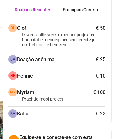
Doações Recentes
Principais Contribuidores
Olof
€ 50
OL
Ik wens jullie sterkte met het projekt en
hoop dat er genoeg mensen bereid zijn
om het doel te bereiken.
Doação anônima
€ 25
DA
Hennie
€ 10
HE
Myriam
€ 100
MY
Prachtig mooi project
Katja
€ 22
KA
Equipe-se e conecte-se com esta