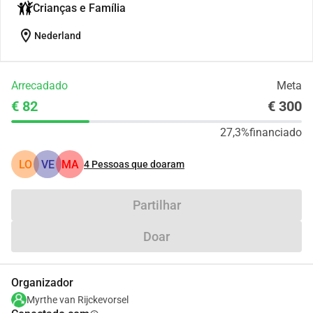
Crianças e Família
location_on
Nederland
Arrecadado
Meta
€ 82
€ 300
27,3%
financiado
LO
VE
MA
4
Pessoas que doaram
Partilhar
Doar
Organizador
Myrthe van Rijckevorsel