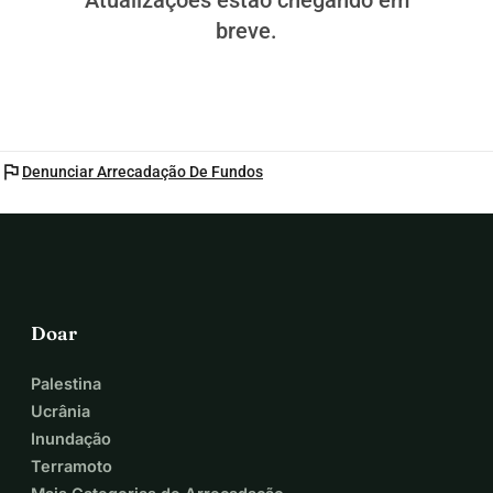
Atualizações estão chegando em
breve.
flag
Denunciar Arrecadação De Fundos
Doar
Palestina
Ucrânia
Inundação
Terramoto