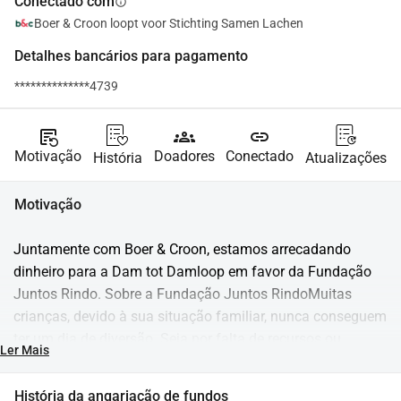
Conectado com
info
Boer & Croon loopt voor Stichting Samen Lachen
Detalhes bancários para pagamento
**************4739
source_notes
groups
link
Motivação
Doadores
Conectado
História
Atualizações
Motivação
Juntamente com Boer & Croon, estamos arrecadando 
dinheiro para a Dam tot Damloop em favor da Fundação 
Juntos Rindo. Sobre a Fundação Juntos RindoMuitas 
crianças, devido à sua situação familiar, nunca conseguem 
ter um dia de diversão. Seja por falta de recursos ou 
Ler Mais
porque enfrentam outros problemas em casa. Essas 
crianças também têm direito à alegria. A Fundação Juntos 
História da angariação de fundos