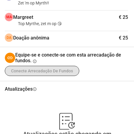
Zet 'm op Myrth!!
Margreet
€ 25
MA
Top Myrthe, zet m op 😘
Doação anônima
€ 25
DA
Equipe-se e conecte-se com esta arrecadação de
fundos.
info
Conecte Arrecadação De Fundos
Atualizações
info