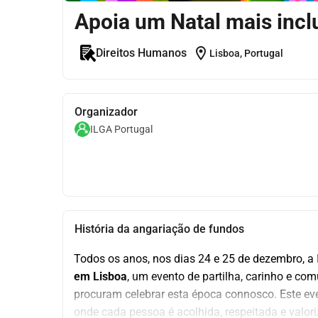
Apoia um Natal mais incl
location_on
Direitos Humanos
Lisboa, Portugal
Organizador
ILGA Portugal
História da angariação de fundos
Todos os anos, nos dias 24 e 25 de dezembro, a 
em Lisboa
, um evento de partilha, carinho e c
procuram celebrar esta época connosco. Este ev
onde cada pessoa é acolhida, respeitada e valor