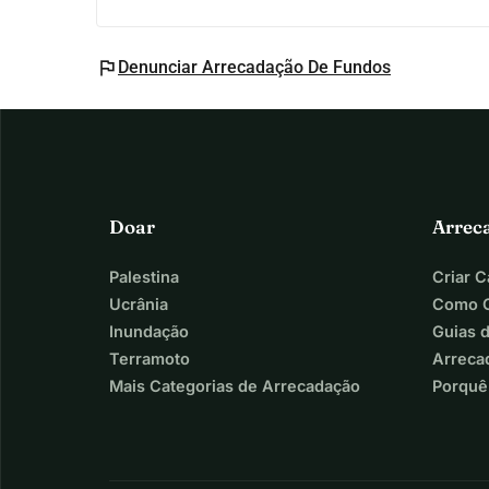
flag
Denunciar Arrecadação De Fundos
Doar
Arrec
Palestina
Criar 
Ucrânia
Como C
Inundação
Guias 
Terramoto
Arreca
Mais Categorias de Arrecadação
Porquê