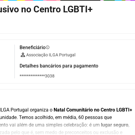
usivo no Centro LGBTI+
Beneficiário
info
Associação ILGA Portugal
Detalhes bancários para pagamento
**************3038
ILGA Portugal organiza o 
Natal Comunitário no Centro LGBTI+ 
omunidade. Temos acolhido, em média, 60 pessoas que 
ento vai além de uma simples celebração: é um 
lugar seguro
, 
izada pelo que é, sem medo de preconceitos ou exclusão e 