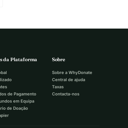
s da Plataforma
Sobre
bal
Sobre a WhyDonate
lizado
Central de ajuda
ntes
Taxas
dos de Pagamento
Contacta-nos
Fundos em Equipa
ário de Doação
apier