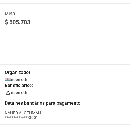
Meta
$ 505.703
Partilhar
Doar
Organizador
noon oth
Beneficiário
info
noon oth
Detalhes bancários para pagamento
NAHED ALOTHMAN
**************3001