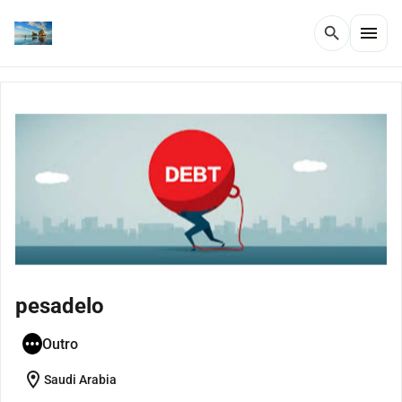
menu
search
pesadelo
Outro
location_on
Saudi Arabia