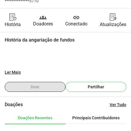
**************5710
groups
link
Doadores
Conectado
História
Atualizações
História da angariação de fundos
Ler Mais
Doar
Partilhar
Doações
Ver Tudo
Doações Recentes
Principais Contribuidores