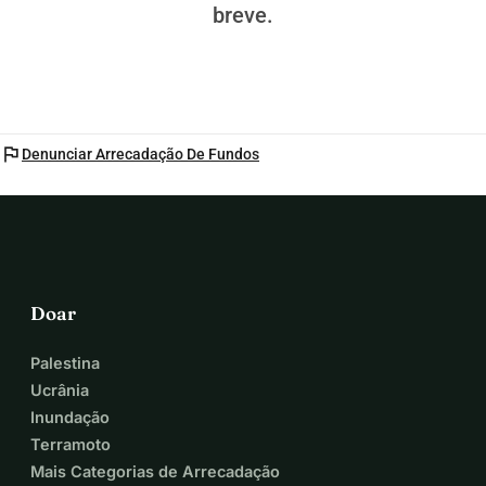
breve.
flag
Denunciar Arrecadação De Fundos
Doar
Palestina
Ucrânia
Inundação
Terramoto
Mais Categorias de Arrecadação