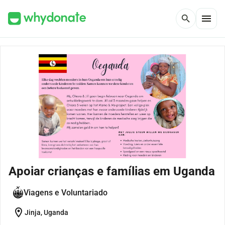
menu
search
Apoiar crianças e famílias em Uganda
Viagens e Voluntariado
location_on
Jinja, Uganda