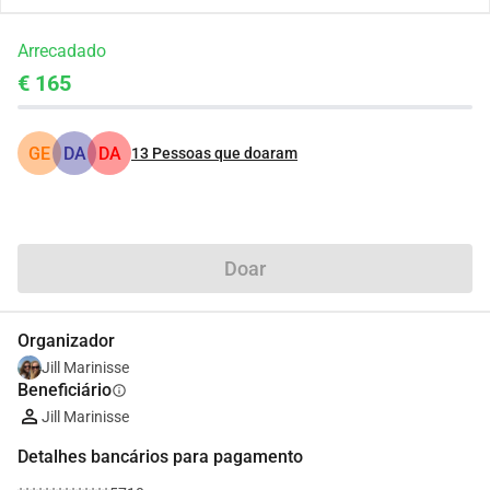
Arrecadado
€ 165
GE
DA
DA
13
Pessoas que doaram
Partilhar
Doar
Organizador
Jill Marinisse
Beneficiário
info
Jill Marinisse
Detalhes bancários para pagamento