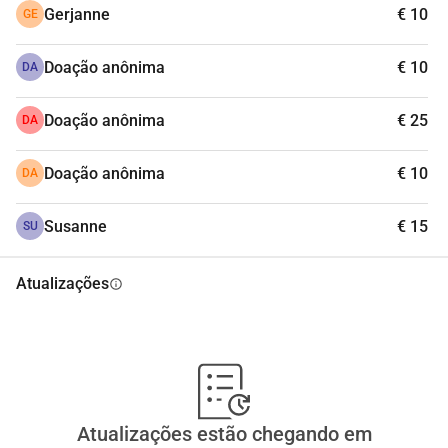
Gerjanne
€ 10
GE
Doação anônima
€ 10
DA
Doação anônima
€ 25
DA
Doação anônima
€ 10
DA
Susanne
€ 15
SU
Atualizações
info
Atualizações estão chegando em