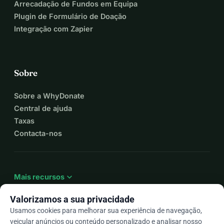
Arrecadação de Fundos em Equipa
Plugin de Formulário de Doação
Integração com Zapier
Sobre
Sobre a WhyDonate
Central de ajuda
Taxas
Contacta-nos
expand_more
Mais recursos
Valorizamos a sua privacidade
Usamos cookies para melhorar sua experiência de navegação,
veicular anúncios ou conteúdo personalizado e analisar nosso