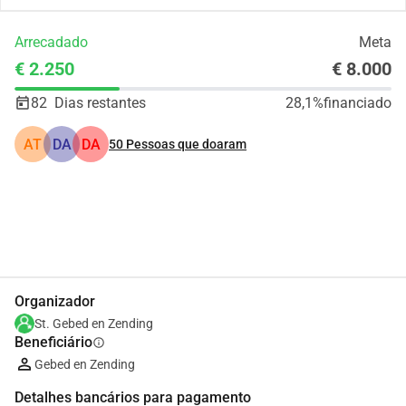
Arrecadado
Meta
€ 2.250
€ 8.000
82
Dias restantes
28,1%
financiado
AT
DA
DA
50
Pessoas que doaram
Partilhar
Doar
Organizador
St. Gebed en Zending
Beneficiário
info
Gebed en Zending
Detalhes bancários para pagamento