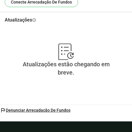
Conecte Arrecadação De Fundos
Atualizações
info
Atualizações estão chegando em
breve.
flag
Denunciar Arrecadação De Fundos