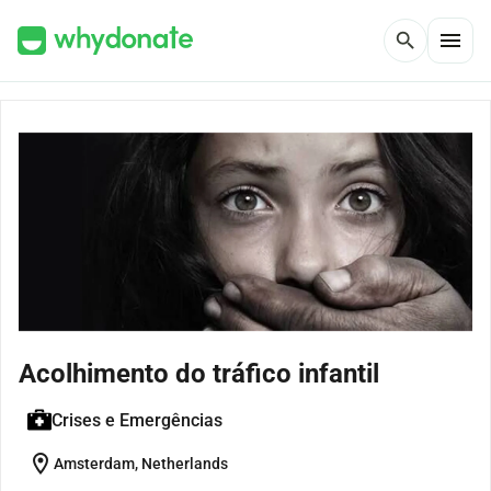
menu
search
Acolhimento do tráfico infantil
Crises e Emergências
location_on
Amsterdam, Netherlands