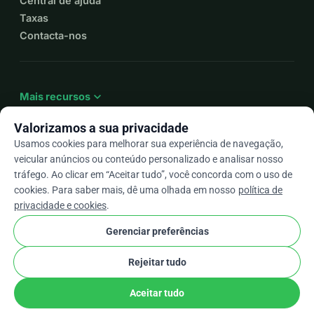
Central de ajuda
Taxas
Contacta-nos
expand_more
Mais recursos
Valorizamos a sua privacidade
Usamos cookies para melhorar sua experiência de navegação,
veicular anúncios ou conteúdo personalizado e analisar nosso
arrow_drop_down
Pt
tráfego. Ao clicar em “Aceitar tudo”, você concorda com o uso de
cookies. Para saber mais, dê uma olhada em nosso
política de
★★★★★
4,9 / 5 com base em mais de 500 avaliações
privacidade e cookies
.
Gerenciar preferências
© 2012–2026
WhyDonate
Privacidade e cookies
Rejeitar tudo
cookie
Termos e condições
Configurações de Cookies
stripe
Feito na Europa
★
Parceiro Verificado
check
Aceitar tudo