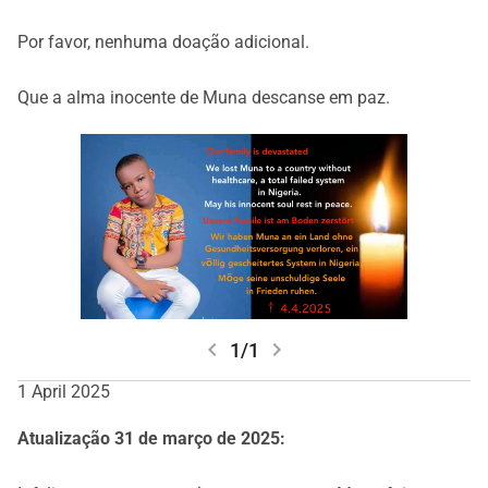
Por favor, nenhuma doação adicional.
Que a alma inocente de Muna descanse em paz.
chevron_left
chevron_right
1/1
1 April 2025
Atualização 31 de março de 2025: