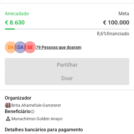
Arrecadado
Meta
€ 8.630
€ 100.000
8,6%
financiado
DA
DA
SE
79
Pessoas que doaram
Partilhar
Doar
Organizador
Brita Ahamefule-Gansterer
Beneficiário
info
Munachimso Golden Anayo
Detalhes bancários para pagamento