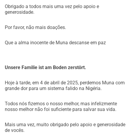
Muito, muito obrigado pelo seu apoio e por favor, o 
Obrigado a todos mais uma vez pelo apoio e
generosidade.
incluam em suas orações!
Amarachi, Kelechi, Chioma, Louise, Sophie, Brita, Uzoma, 
Khadija, Raphael, Shedrach, Sonia, Clemens, Lena, Niki, 
Por favor, não mais doações.
Sigrid, Martin, Maria, Mike, Clifford, Sunny e Okechukwu
Que a alma inocente de Muna descanse em paz
Contato para consultas: 
brita_gansterer@yahoo.de, +436604815527 (WhatsApp)
uzomaah@yahoo.com, +436607369050 (WhatsApp)
Unsere Familie ist am Boden zerstört.
Hoje à tarde, em 4 de abril de 2025, perdemos Muna com
grande dor para um sistema falido na Nigéria.
Todos nós fizemos o nosso melhor, mas infelizmente
nosso melhor não foi suficiente para salvar sua vida.
Mais uma vez, muito obrigado pelo apoio e generosidade
de vocês.