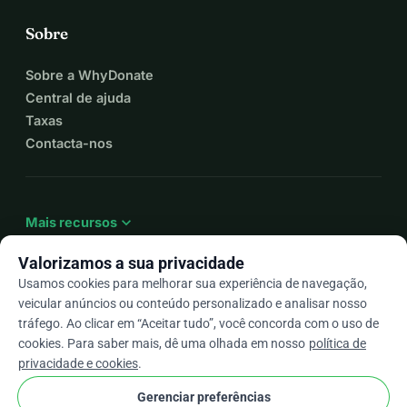
Sobre
Sobre a WhyDonate
Central de ajuda
Taxas
Contacta-nos
expand_more
Mais recursos
Valorizamos a sua privacidade
Usamos cookies para melhorar sua experiência de navegação,
veicular anúncios ou conteúdo personalizado e analisar nosso
arrow_drop_down
Pt
tráfego. Ao clicar em “Aceitar tudo”, você concorda com o uso de
cookies. Para saber mais, dê uma olhada em nosso
política de
★★★★★
4,9 / 5 com base em mais de 500 avaliações
privacidade e cookies
.
Gerenciar preferências