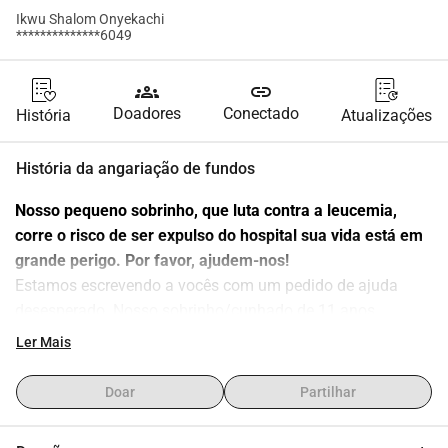
Ikwu Shalom Onyekachi
**************6049
groups
link
Doadores
Conectado
História
Atualizações
História da angariação de fundos
Nosso pequeno sobrinho, que luta contra a leucemia, 
corre o risco de ser expulso do hospital sua vida está em 
grande perigo. Por favor, ajudem-nos!
Estamos escrevendo a vocês com um pedido de ajuda 
desesperado. Nosso sobrinho/cunhado de 11 anos, 
Munachimso (carinhosamente chamado de Muna), está 
Ler Mais
gravemente doente e sua vida está em perigo.
Há alguns meses, ele foi diagnosticado com leucemia 
Doar
Partilhar
linfoblástica aguda uma notícia devastadora para nossa 
família. Desde então, temos lutado por sua vida, mas 