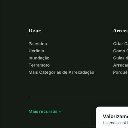
Doar
Arrec
Palestina
Criar 
Ucrânia
Como C
Inundação
Guias 
Terramoto
Arreca
Mais Categorias de Arrecadação
Porquê
expand_more
Mais recursos
Valorizamo
Usamos cookie