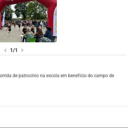
chevron_left
chevron_right
1/1
corrida de patrocínio na escola em benefício do campo de