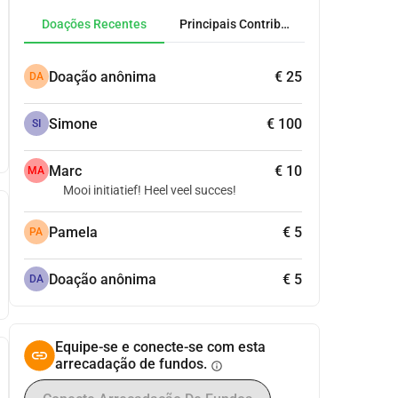
Doações Recentes
Principais Contribuidores
Doação anônima
€ 25
DA
Simone
€ 100
SI
Marc
€ 10
MA
Mooi initiatief! Heel veel succes!
Pamela
€ 5
PA
Doação anônima
€ 5
DA
Equipe-se e conecte-se com esta
arrecadação de fundos.
info