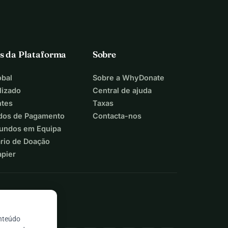
s da Plataforma
Sobre
bal
Sobre a WhyDonate
lizado
Central de ajuda
ntes
Taxas
dos de Pagamento
Contacta-nos
Fundos em Equipa
ário de Doação
apier
onteúdo