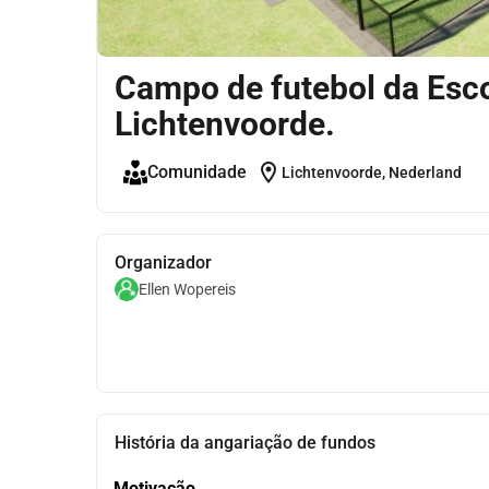
Campo de futebol da Esco
Lichtenvoorde.
location_on
Comunidade
Lichtenvoorde, Nederland
Organizador
Ellen Wopereis
História da angariação de fundos
Motivação