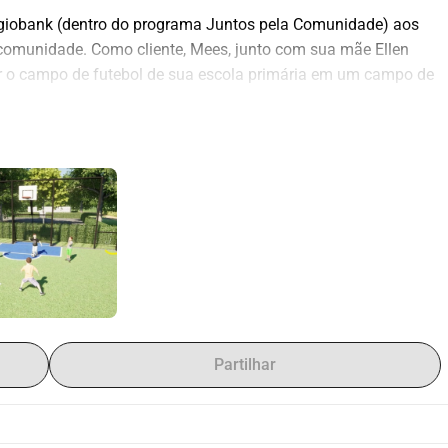
egiobank (dentro do programa Juntos pela Comunidade) aos 
comunidade. Como cliente, Mees, junto com sua mãe Ellen 
ar o campo de futebol de sua escola primária em um campo de 
 dinheiro. Através de subsídios, patrocinadores, crowdfunding 
 o dinheiro necessário deverá ser levantado. 
esejo comunitário. A intenção é que o que for realizado 
de. Acreditamos que isso será o caso, pois o campo de panna 
proximidades da escola. Um campo desse tipo ainda não existe 
o também pode ser utilizado para aulas de educação física 
o como campo de futebol para os alunos do ensino 
ias de mau tempo, não é utilizável devido ao solo lamacento 
Partilhar
nna com grama sintética, será possível utilizá-lo por um 
 para aulas de educação física e fora do horário escolar para 