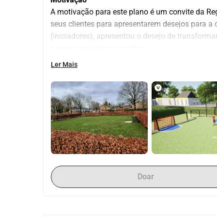
A motivação para este plano é um convite da R
seus clientes para apresentarem desejos para a 
(iniciadores), apresentou o desejo de transform
panna com grama sintética. 
Para realizar o campo, será necessário arrecadar
Ler Mais
e ações das crianças da escola e da comunidade,
Como mencionado anteriormente, trata-se de um d
contribua para a qualidade de vida na comunida
é um ótimo espaço de lazer para os jovens nas 
nesta área de Lichtenvoorde. Além disso, o camp
para os alunos da escola primária. 
Situação atual
A situação atual é que o campo está sendo usad
fundamental e, durante o outono e inverno, em d
Doar
(lama, etc.). Ao transformá-lo em um campo de pa
período mais longo e também poderá ser utilizado
crianças da comunidade. 