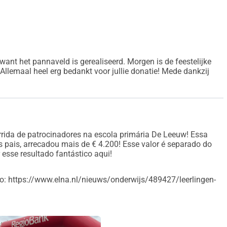
uito importante para a realização deste projeto. Eles estão 
njunto com eles. A associação de pais da escola também foi 
vir o que pensavam sobre a iniciativa.
iação comunitária ativa que também estamos envolvendo na 
ant het pannaveld is gerealiseerd. Morgen is de feestelijke
 Mazzel também está envolvido no projeto e ajuda sempre que 
llemaal heel erg bedankt voor jullie donatie! Mede dankzij
u luz verde para a realização do projeto. Eles estão 
 estimular o esporte e a atividade física, também desejam 
rojeto. 
orrida de patrocinadores na escola primária De Leeuw! Essa
io um total de aproximadamente 50.000,-. Queremos verificar 
s pais, arrecadou mais de € 4.200! Esse valor é separado do
s tarefas nós mesmos. Para isso, ainda precisamos levantar 
 esse resultado fantástico aqui!
 realizado e se os alunos da escola e as crianças da 
so: https://www.elna.nl/nieuws/onderwijs/489427/leerlingen-
esfrutar do campo de panna com muito prazer.