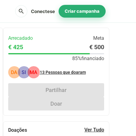
search
Conectese
Criar campanha
Arrecadado
Meta
€ 425
€ 500
85%
financiado
DA
SI
MA
13
Pessoas que doaram
Partilhar
Doar
Ver Tudo
Doações