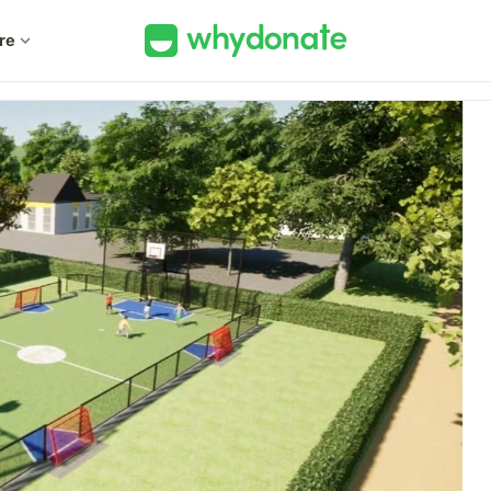
re
expand_more