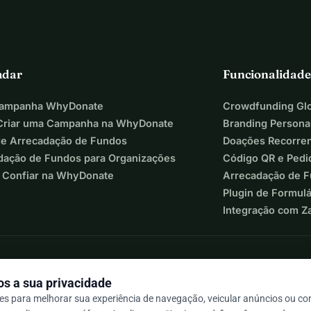
adar
Funcionalidade
Campanha WhyDonate
Crowdfunding Glo
riar uma Campanha na WhyDonate
Branding Persona
de Arrecadação de Fundos
Doações Recorre
dação de Fundos para Organizações
Código QR e Pedi
 Confiar na WhyDonate
Arrecadação de 
Plugin de Formul
Integração com Z
s a sua privacidade
s para melhorar sua experiência de navegação, veicular anúncios ou c