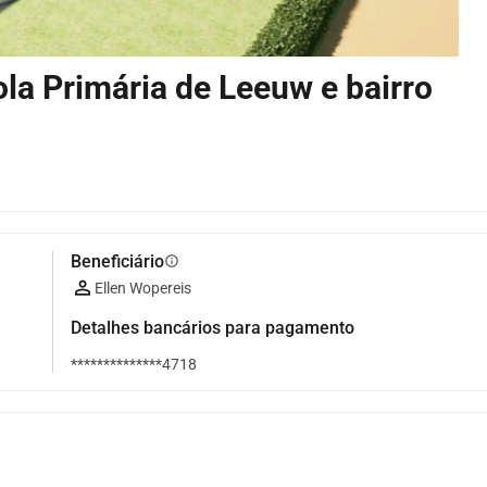
la Primária de Leeuw e bairro
Beneficiário
info
Ellen Wopereis
Detalhes bancários para pagamento
**************4718