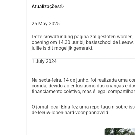
Colaborações
Atualizações
info
A colaboração com a escola primária de Leeuw é m
envolvidos desde o início e tudo acontece em co
utilizada como um canal de comunicação para ou
25 May 2025
A associação de bairro t Hooiland é uma assoc
Deze crowdfunding pagina zal gesloten worden, w
realização deste projeto. O trabalho com jovens
opening om 14.30 uur bij basisschool de Leeuw. A
necessário.
jullie is dit mogelijk gemaakt.
A prefeitura esteve envolvida na fase inicial e de
entusiasmados com a iniciativa cidadã e, além de
1 July 2024
contribuir financeiramente para a realização do p
'
Orçamento
Na sexta-feira, 14 de junho, foi realizada uma c
Para a realização do campo de panna, é necessár
corrida, devido ao entusiasmo das crianças e do
se é possível reduzir o valor executando alguma
financiamento coletivo, mas é legal compartilhar
informações sobre quem pode fazer o quê.
Mees ficaria muito feliz se este projeto puder ser
O jornal local Elna fez uma reportagem sobre is
de-leeuw-lopen-hard-voor-pannaveld
comunidade (fora do horário escolar) puderem d
'