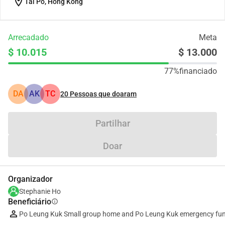
location_on
Tai Po, Hong Kong
Arrecadado
Meta
$ 10.015
$ 13.000
77%
financiado
DA
AK
TC
20
Pessoas que doaram
Partilhar
Doar
Organizador
Stephanie Ho
Beneficiário
info
Po Leung Kuk Small group home and Po Leung Kuk emergency fund