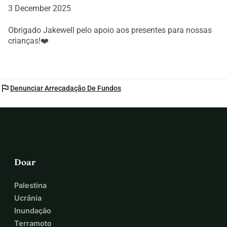
3 December 2025
Alternativamente, se você gostaria de doar diretamente 
para o fundo de emergência do PLK, aqui está o link:
Obrigado Jakewell pelo apoio aos presentes para nossas
https://efms.poleungkuk.org.hk/forms/application/nQpz4y
crianças!❤️
Jrb27JdWLDX7wK
Obrigado e que seu dezembro seja cheio de amor,
Stephanie Ho 何雁詩
flag
Denunciar Arrecadação De Fundos
Doar
Palestina
Ucrânia
Inundação
Terramoto