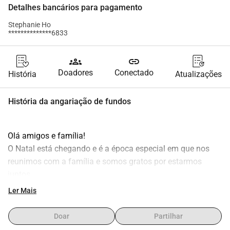
Detalhes bancários para pagamento
Stephanie Ho
**************6833
groups
link
Doadores
Conectado
História
Atualizações
História da angariação de fundos
Olá amigos e família!
O Natal está chegando e é a época especial em que nos 
reunimos com a família e somos gratos por estarmos 
juntos.
Ler Mais
Enquanto as decorações de Natal estão sendo montadas 
ao nosso redor, isso me lembra de como somos sortudos 
Doar
Partilhar
por passar as festas com nossos entes queridos. No 