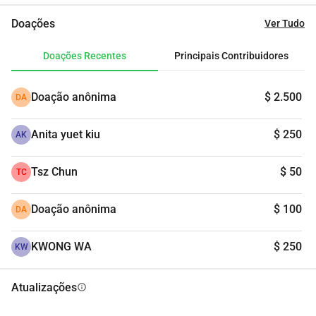
entanto, nem todos têm o privilégio de fazer isso. Portanto, 
Doações
Ver Tudo
este ano me associei ao Po Leung Kuk para organizar um 
encontro de Natal para suas crianças e adolescentes, na 
Doações Recentes
Principais Contribuidores
esperança de compartilhar o mesmo calor que temos 
durante os festivais com eles.
Doação anônima
$ 2.500
DA
Este será um evento privado no dia 20 de dezembro de 
Anita yuet kiu
$ 250
2025, em uma das casas de crianças em shui chuen o (水
AK
泉澳) com cerca de 60 crianças e 15 cuidadores, e desejo 
arrecadar fundos para o evento e os presentes de Natal. Já 
Tsz Chun
$ 50
TC
alinhei e ainda estou alinhando patrocinadores para apoiar 
os custos.
Doação anônima
$ 100
DA
Nesta época especial, meu objetivo é arrecadar $100,000 
KWONG WA
$ 250
KW
hkd, após cobrir os custos mínimos do evento (por 
exemplo, catering), o restante das doações irá para o fundo 
Atualizações
info
de emergência do Po Leung Kuk para a infeliz tragédia em 
taipo.