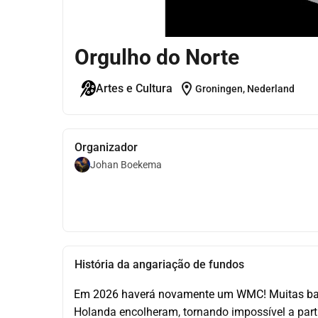
Orgulho do Norte
location_on
Artes e Cultura
Groningen, Nederland
Organizador
Johan Boekema
História da angariação de fundos
Em 2026 haverá novamente um WMC! Muitas band
Holanda encolheram, tornando impossível a part