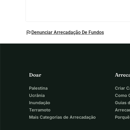
flag
Denunciar Arrecadação De Fundos
Doar
Arrec
Palestina
Criar 
Ucrânia
Como C
Inundação
Guias 
Terramoto
Arreca
Mais Categorias de Arrecadação
Porquê