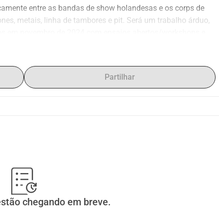
ticamente entre as bandas de show holandesas e os corps de 
nes, metais, linha de tambores e pit. Será um trabalho árduo, 
os em novembro de 2024 com ensaios abertos/workshops e, 
tir de fevereiro de 2025.
sentação de teste em Rastede em julho de 2025. Depois disso 
s ajustar os detalhes, adicionar mais movimento corporal. E 
Partilhar
eríodo.
he, Groningen e Friesland.
pantes, mas tudo isso também tem um custo (instrumentos, 
buir? Então, por favor, faça uma doação!
estão chegando em breve.