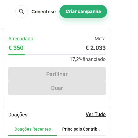
search
Conectese
Criar campanha
Arrecadado
Meta
€ 350
€ 2.033
17,2%
financiado
Partilhar
Doar
Ver Tudo
Doações
Doações Recentes
Principais Contribuidores