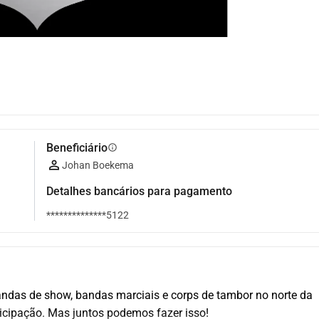
Beneficiário
info
Johan Boekema
Detalhes bancários para pagamento
**************5122
as de show, bandas marciais e corps de tambor no norte da 
icipação. Mas juntos podemos fazer isso!