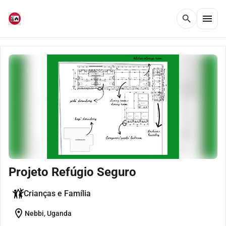
menu
search
Projeto Refúgio Seguro
Crianças e Família
location_on
Nebbi, Uganda