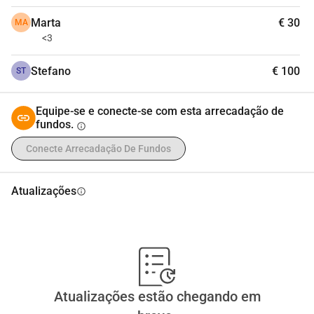
e com sua ajuda, estamos determinados a tornar isso uma 
Marta
€ 30
MA
realidade <3
<3
Stefano
€ 100
ST
Equipe-se e conecte-se com esta arrecadação de
fundos.
info
Conecte Arrecadação De Fundos
Atualizações
info
Atualizações estão chegando em