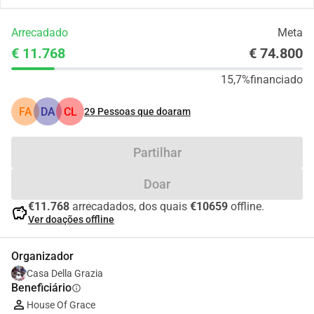
Arrecadado
Meta
€ 11.768
€ 74.800
15,7%
financiado
FA
DA
CL
29
Pessoas que doaram
Partilhar
Doar
€11.768
arrecadados, dos quais
€10659
offline.
savings
Ver doações offline
Organizador
Casa Della Grazia
Beneficiário
info
House Of Grace