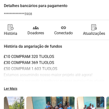
Detalhes bancários para pagamento
**************5908
groups
link
Doadores
Conectado
História
Atualizações
História da angariação de fundos
£10 COMPRAM 320 TIJOLOS
£30 COMPRAM 369 TIJOLOS
£50 COMPRAM 1.603 TIJOLOS
Estamos assumindo nosso maior projeto até agora! 
Precisamos expandir e melhorar nossas instalações atuais 
para acomodar mais crianças e atender aos novos 
Ler Mais
requisitos estabelecidos pelos serviços sociais e pelo 
governo local. Isso nos permitirá trabalhar em colaboração 
com o governo local e abrir tantas novas possibilidades 