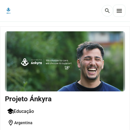
menu
search
Projeto Ánkyra
Educação
location_on
Argentina