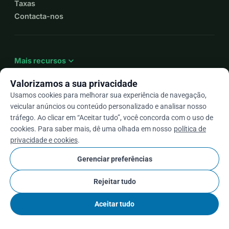
Taxas
Contacta-nos
expand_more
Mais recursos
Valorizamos a sua privacidade
Usamos cookies para melhorar sua experiência de navegação,
veicular anúncios ou conteúdo personalizado e analisar nosso
arrow_drop_down
Pt
tráfego. Ao clicar em “Aceitar tudo”, você concorda com o uso de
cookies. Para saber mais, dê uma olhada em nosso
política de
★★★★★
4,9 / 5 com base em mais de 500 avaliações
privacidade e cookies
.
Gerenciar preferências
© 2012–2026
WhyDonate
Privacidade e cookies
Rejeitar tudo
cookie
Termos e condições
Configurações de Cookies
stripe
Feito na Europa
★
Parceiro Verificado
check
Aceitar tudo
Partilhar
Doar