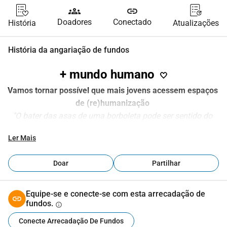
groups
link
Doadores
Conectado
História
Atualizações
História da angariação de fundos
+ mundo humano 
 🤍
Vamos tornar possível que mais jovens acessem espaços 
de (re)humanização 
"O bater das asas de uma borboleta pode ser sentido do 
outro lado do mundo" - Edward Lorenz
Ler Mais
Na Ankyra, acreditamos que são os pequenos atos que 
Doar
Partilhar
provocam mudanças transformadoras. Para nós, cada 
pessoa é uma vida, uma história, um coração, uma alma 
que precisa e merece ser acompanhada. Basta que mais 
Equipe-se e conecte-se com esta arrecadação de
fundos.
uma pessoa experimente um de nossos programas para 
info
que todos os nossos esforços (seus e nossos) tenham 
Conecte Arrecadação De Fundos