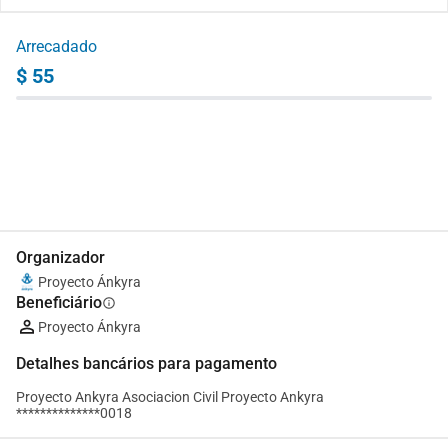
Arrecadado
$ 55
Partilhar
Doar
Organizador
Proyecto Ánkyra
Beneficiário
info
Proyecto Ánkyra
Detalhes bancários para pagamento
Proyecto Ankyra Asociacion Civil Proyecto Ankyra
**************0018