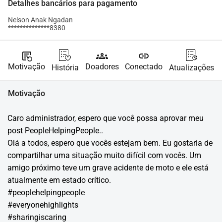
Detalhes bancários para pagamento
Nelson Anak Ngadan
**************8380
source_notes
groups
link
Motivação
Doadores
Conectado
História
Atualizações
Motivação
Caro administrador, espero que você possa aprovar meu 
post PeopleHelpingPeople..
Olá a todos, espero que vocês estejam bem. Eu gostaria de 
compartilhar uma situação muito difícil com vocês. Um 
amigo próximo teve um grave acidente de moto e ele está 
atualmente em estado crítico.
#peoplehelpingpeople 
#everyonehighlights 
#sharingiscaring