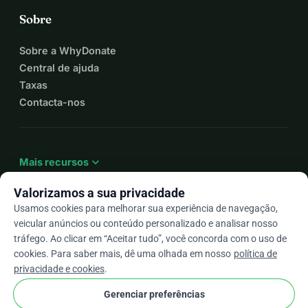
Sobre
Sobre a WhyDonate
Central de ajuda
Taxas
Contacta-nos
expand_more
Mais recursos
Valorizamos a sua privacidade
Usamos cookies para melhorar sua experiência de navegação,
veicular anúncios ou conteúdo personalizado e analisar nosso
arrow_drop_down
Pt
tráfego. Ao clicar em “Aceitar tudo”, você concorda com o uso de
cookies. Para saber mais, dê uma olhada em nosso
política de
★★★★★
4,9 / 5 com base em mais de 500 avaliações
privacidade e cookies
.
Gerenciar preferências