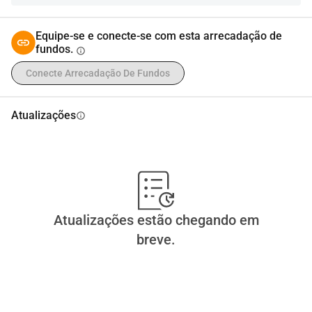
Equipe-se e conecte-se com esta arrecadação de
fundos.
info
Conecte Arrecadação De Fundos
Atualizações
info
Atualizações estão chegando em
breve.