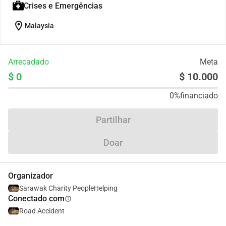
Crises e Emergências
location_on
Malaysia
Arrecadado
Meta
$ 0
$ 10.000
0%
financiado
Partilhar
Doar
Organizador
Sarawak Charity PeopleHelping
Conectado com
info
Road Accident