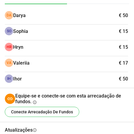
A guerra é um inferno e, infelizmente, muitas pessoas 
inocentes sofrem. Você pode ajudar, você pode doar, nós 
Darya
€ 50
DA
vamos correr!
Sophia
€ 15
SO
Hryn
€ 15
HR
Valeriia
€ 17
VA
Ihor
€ 50
IH
Equipe-se e conecte-se com esta arrecadação de
fundos.
info
Conecte Arrecadação De Fundos
Atualizações
info