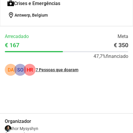
Crises e Emergências
location_on
Antwerp, Belgium
Arrecadado
Meta
€ 167
€ 350
47,7%
financiado
DA
SO
HR
7
Pessoas que doaram
Partilhar
Doar
Organizador
Ihor Mysyshyn