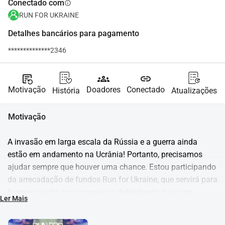
Conectado com
info
RUN FOR UKRAINE
Detalhes bancários para pagamento
**************2346
source_notes
groups
link
Motivação
Doadores
Conectado
História
Atualizações
Motivação
A invasão em larga escala da Rússia e a guerra ainda 
estão em andamento na Ucrânia! Portanto, precisamos 
ajudar sempre que houver uma chance. Estou participando 
da arrecadação de fundos Run for Ukraine, que servirá para 
fornecer ajuda aos ucranianos defendendo a paz na 
Ler Mais
Europa e em todo o mundo. Junte-se a nós doando e/ou 
apoiando-nos durante a Maratona de Antuérpia!Run for 