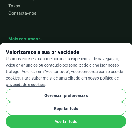
Taxas
Contacta-nos
expand_more
Mais recursos
Valorizamos a sua privacidade
Usamos cookies para melhorar sua experiência de navegação,
veicular anúncios ou conteúdo personalizado e analisar nosso
arrow_drop_down
Pt
tráfego. Ao clicar em “Aceitar tudo”, você concorda com o uso de
cookies. Para saber mais, dê uma olhada em nosso
política de
★★★★★
4,9 / 5 com base em mais de 500 avaliações
privacidade e cookies
.
Gerenciar preferências
© 2012–2026
WhyDonate
Privacidade e cookies
Rejeitar tudo
cookie
Termos e condições
Configurações de Cookies
stripe
Feito na Europa
★
Parceiro Verificado
check
Aceitar tudo
Partilhar
Doar