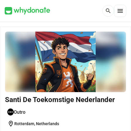
menu
search
Santi De Toekomstige Nederlander
Outro
location_on
Rotterdam, Netherlands