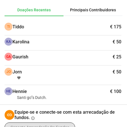
arrecadação, espero contar com o apoio de vocês, para que 
Doações Recentes
Principais Contribuidores
eu possa cobrir os custos do meu passaporte holandês e 
da naturalização.Cada contribuição, grande ou pequena, 
Tiddo
€ 175
TI
me aproxima do meu objetivo: me tornar oficialmente 
cidadão do país que se sente como lar.Obrigado pelo 
Karolina
€ 50
apoio, confiança e amor de vocês. Com amor, Santi, o 
KA
Futuro Holandês
Gaurish
€ 25
GA
Jorn
€ 50
JO
🧡
Hennie
€ 100
HE
Santi go”s Dutch.
Equipe-se e conecte-se com esta arrecadação de
fundos.
info