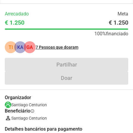
Arrecadado
Meta
€ 1.250
€ 1.250
100%
financiado
TI
KA
GA
7
Pessoas que doaram
Partilhar
Doar
Organizador
Santiago Centurion
Beneficiário
info
Santiago Centurion
Detalhes bancários para pagamento