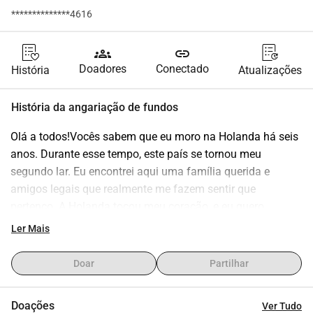
**************4616
groups
link
Doadores
Conectado
História
Atualizações
História da angariação de fundos
Olá a todos!Vocês sabem que eu moro na Holanda há seis 
anos. Durante esse tempo, este país se tornou meu 
segundo lar. Eu encontrei aqui uma família querida e 
amigos legais que realmente me fazem sentir que 
pertenço. A Holanda tocou meu coração, e eu quero 
continuar construindo meu futuro aqui.Embora eu ainda 
Ler Mais
não fale a língua perfeitamente, meu desejo é aprender 
holandês fluentemente e me conectar ainda mais com as 
Doar
Partilhar
pessoas e a cultura ao meu redor.No entanto, obter a 
cidadania holandesa custa muito dinheiro, mais do que 
Doações
Ver Tudo
posso pagar no momento. Com esta campanha de 