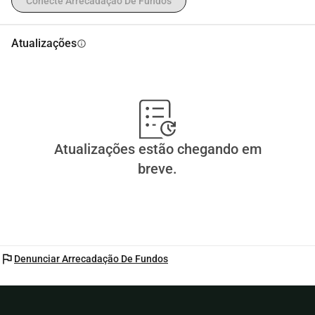
Conecte Arrecadação De Fundos
Atualizações
info
Atualizações estão chegando em
breve.
flag
Denunciar Arrecadação De Fundos