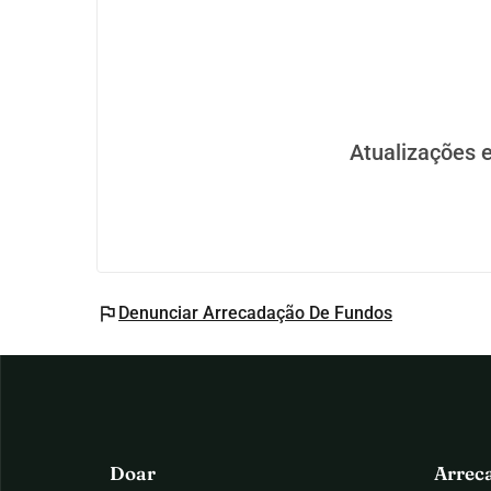
Atualizações 
flag
Denunciar Arrecadação De Fundos
Doar
Arrec