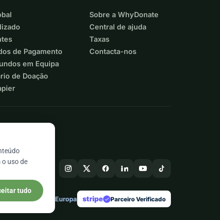
bal
Sobre a WhyDonate
lizado
Central de ajuda
ntes
Taxas
dos de Pagamento
Contacta-nos
Fundos em Equipa
ário de Doação
apier
onteúdo
 o uso de
eitar tudo
stripe
Feito na Europa
★
Parceiro Verificado
check