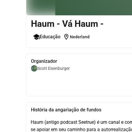
Haum - Vá Haum -
location_on
Educação
Nederland
Organizador
Scott Eisenburger
História da angariação de fundos
Haum (antigo podcast Seetrue) é um canal e c
se apoiar em seu caminho para a autorrealizaçã