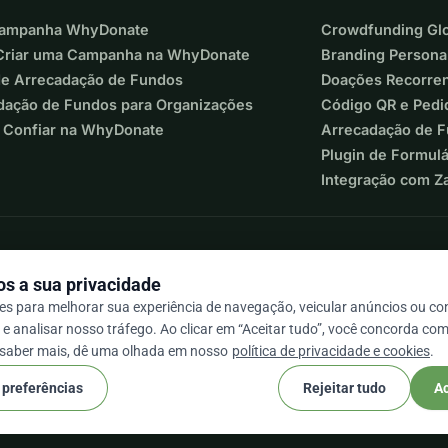
Campanha WhyDonate
Crowdfunding Glo
riar uma Campanha na WhyDonate
Branding Persona
de Arrecadação de Fundos
Doações Recorre
dação de Fundos para Organizações
Código QR e Pedi
 Confiar na WhyDonate
Arrecadação de 
Plugin de Formul
Integração com Z
s a sua privacidade
s para melhorar sua experiência de navegação, veicular anúncios ou c
e analisar nosso tráfego. Ao clicar em “Aceitar tudo”, você concorda com
 / 5 com base em mais de 500 avaliações
 saber mais, dê uma olhada em nosso
política de privacidade e cookies
.
 preferências
Rejeitar tudo
Ac
cookie
s e condições
Configurações de Cookies