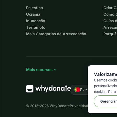
Palestina
Criar 
Ucrânia
Como C
Inundação
Guias 
Terramoto
Arreca
Mais Categorias de Arrecadação
Porquê
expand_more
Mais recursos
Valorizamo
Usamos cookie
personalizado 
arrow_drop_down
★★★★★
Pt
4,9
cookies. Para
Gerenciar
© 2012–2026
WhyDonate
Privacidade e cookies
Termo