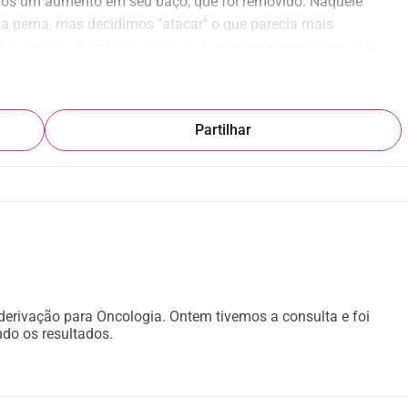
os um aumento em seu baço, que foi removido. Naquele 
perna, mas decidimos "atacar" o que parecia mais 
inha cresceu, decidimos operá-la novamente e removemos 3 
2. Hoje, recuperada, tem novas massinhas que estamos 
 precisa continuar em tratamento, por isso precisamos da sua 
r um episódio depressivo e depois perdi meu emprego, tem sido 
Partilhar
a como autônoma tudo é mais difícil para custear esses 
 derivação para Oncologia. Ontem tivemos a consulta e foi
do os resultados.