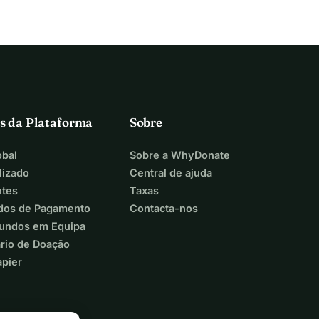
s da Plataforma
Sobre
bal
Sobre a WhyDonate
lizado
Central de ajuda
ntes
Taxas
dos de Pagamento
Contacta-nos
Fundos em Equipa
ário de Doação
apier