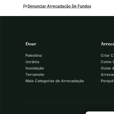
flag
Denunciar Arrecadação De Fundos
Doar
Arrec
Palestina
Criar 
Ucrânia
Como C
Inundação
Guias 
Terramoto
Arreca
Mais Categorias de Arrecadação
Porquê