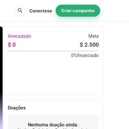
search
Conectese
Criar campanha
Arrecadado
Meta
$ 0
$ 2.500
0%
financiado
Partilhar
Doar
Doações
Nenhuma doação ainda.