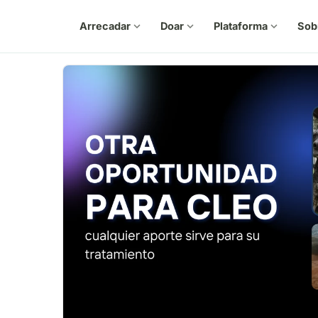
Arrecadar
expand_more
Doar
expand_more
Plataforma
expand_more
Sob