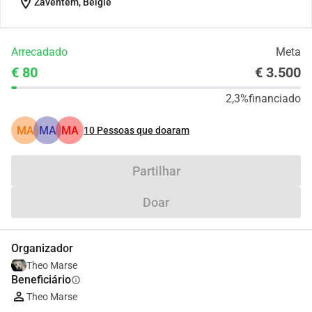
location_on
Zaventem, België
Arrecadado
Meta
€ 80
€ 3.500
2,3%
financiado
MA
MA
MA
10
Pessoas que doaram
Partilhar
Doar
Organizador
Theo Marse
Beneficiário
info
Theo Marse