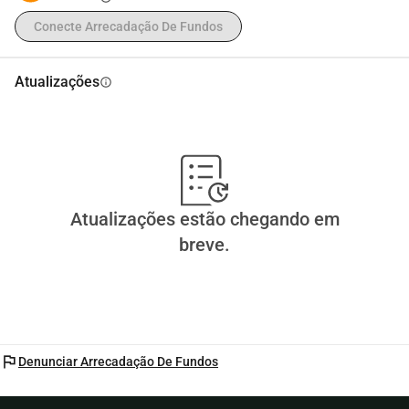
Conecte Arrecadação De Fundos
Atualizações
info
Atualizações estão chegando em
breve.
flag
Denunciar Arrecadação De Fundos