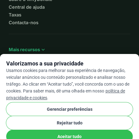
Central de ajuda
Taxas
Contacta-nos
expand_more
Mais recursos
Valorizamos a sua privacidade
Usamos cookies para melhorar sua experiência de navegação,
veicular anúncios ou conteúdo personalizado e analisar nosso
arrow_drop_down
Pt
tráfego. Ao clicar em “Aceitar tudo”, você concorda com o uso de
cookies. Para saber mais, dê uma olhada em nosso
política de
★★★★★
4,9 / 5 com base em mais de 500 avaliações
privacidade e cookies
.
Gerenciar preferências
© 2012–2026
WhyDonate
Privacidade e cookies
Rejeitar tudo
cookie
Termos e condições
Configurações de Cookies
stripe
Feito na Europa
★
Parceiro Verificado
check
Aceitar tudo