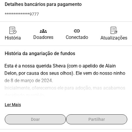
Detalhes bancários para pagamento
**************9777
groups
link
Doadores
Conectado
História
Atualizações
História da angariação de fundos
Esta é a nossa querida Sheva (com o apelido de Alain 
Delon, por causa dos seus olhos). Ele vem do nosso ninho 
de 8 de março de 2024.
Inicialmente, oferecemos ele para adoção, mas acabamos 
decidindo mantê-lo.
Durante as primeiras vacinações, foi detectado um sopro 
Ler Mais
cardíaco e após mais investigações, constatou-se que é 
um PDA.
Doar
Partilhar
Um 'ducto arterioso persistente' ou PDA é uma conexão 